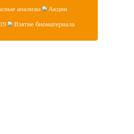
ксные анализы
Акции
19
Взятие биоматериала
аб» 2026, Все права защищены
ет врача
 сайтов
- Лидер Поиска
нфиденциальности