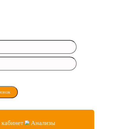
ись вопросы?
 данные и мы свяжемся с вами
время
ласие на обработку
х данных
 кабинет
Анализы