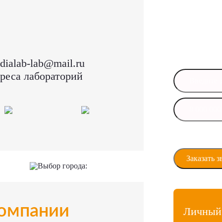
Остал
Оставьте свои
в ближайшее 
dialab-lab@mail.ru
реса лабораторий
Даю своё сог
персональны
Выбор города:
омпании
Личный