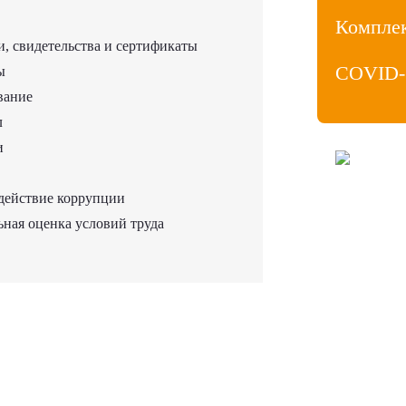
Компле
, свидетельства и сертификаты
COVID-
ы
вание
л
и
ООО «МедиаЛ
Личный кабин
действие коррупции
Продвижение
Политика ко
ная оценка условий труда