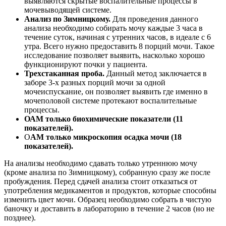
выявляются скрытые воспалительные процессы в
мочевыводящей системе.
Анализ по Зимницкому.
Для проведения данного
анализа необходимо собирать мочу каждые 3 часа в
течение суток, начиная с утренних часов, в идеале с 6
утра. Всего нужно предоставить 8 порций мочи. Такое
исследование позволяет выявить, насколько хорошо
функционируют почки у пациента.
Трехстаканная проба.
Данный метод заключается в
заборе 3-х разных порций мочи за одной
мочеиспускание, он позволяет выявить где именно в
мочеполовой системе протекают воспалительные
процессы.
ОАМ только биохимические показатели (11
показателей).
О
АМ только микроскопия осадка мочи (18
показателей).
На анализы необходимо сдавать только утреннюю мочу
(кроме анализа по Зимницкому), собранную сразу же после
пробуждения. Перед сдачей анализа стоит отказаться от
употребления медикаментов и продуктов, которые способны
изменить цвет мочи. Образец необходимо собрать в чистую
баночку и доставить в лабораторию в течение 2 часов (но не
позднее).