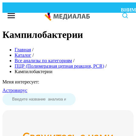
ВНИМАН
Кампилобактерии
Главная
/
Каталог
/
Все анализы по категориям
/
ПЦР (Полимеразная цепная реакция, PCR)
/
Кампилобактерии
Меня интересует:
Астровирус