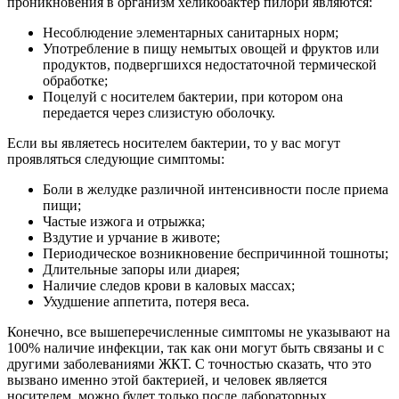
проникновения в организм хеликобактер пилори являются:
Несоблюдение элементарных санитарных норм;
Употребление в пищу немытых овощей и фруктов или
продуктов, подвергшихся недостаточной термической
обработке;
Поцелуй с носителем бактерии, при котором она
передается через слизистую оболочку.
Если вы являетесь носителем бактерии, то у вас могут
проявляться следующие симптомы:
Боли в желудке различной интенсивности после приема
пищи;
Частые изжога и отрыжка;
Вздутие и урчание в животе;
Периодическое возникновение беспричинной тошноты;
Длительные запоры или диарея;
Наличие следов крови в каловых массах;
Ухудшение аппетита, потеря веса.
Конечно, все вышеперечисленные симптомы не указывают на
100% наличие инфекции, так как они могут быть связаны и с
другими заболеваниями ЖКТ. С точностью сказать, что это
вызвано именно этой бактерией, и человек является
носителем, можно будет только после лабораторных