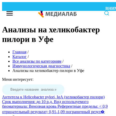
ВНИМАН
Анализы на хеликобактер
пилори в Уфе
Главная
/
Каталог
/
Все анализы по категориям
/
Иммунологическая диагностика
/
Анализы на хеликобактер пилори в Уфе
Меня интересует:
Антитела к Helicobacter pylori, IgA (хеликобактер пилори)
Срок выполнения:
до 10 р.д.
Вид используемого
биоматериала:
Венозная кровь
Референтные пределы:
< 0,9
отрицательный результат; 0,91-1,09 пограничный резул�