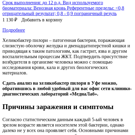
Срок выполнения:
до 12 р.д.
Вид используемого
биоматериала:
Венозная кровь
Референтные пределы:
<0,8
отрицательный результат; 0,8 - 0,9 пограничный резуль
1 130 ₽
Добавить в корзину
Подробнее
Хеликобактер пилори – патогенная бактерия, поражающая
слизистую оболочку желудка и двенадцатиперстной кишки и
приводящая к таким патологиям, как гастрит, язва и другим
воспалительным процессам ЖКТ. Подтвердить присутствие
возбудителя в организме человека можно с помощью
исследования крови, кала и других биологических
материалов.
Сдать анализ на хеликобактер пилори в Уфе можно,
обратившись в любой удобный для вас офис сети клинико-
диагностических лабораторий «МедиаЛаб».
Причины заражения и симптомы
Согласно статистическим данным каждый 5-ый человек в
зрелом возрасте является носителем этой бактерии, однако
далеко не у всех она проявляет себя. Основными причинами