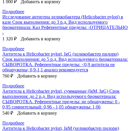
1 000 ₽
Добавить в корзину
Подробнее
Исследование антигена хеликобактера (Helicobacter pylori) в
кале
Срок выполнения:
до 3 р.д.
Вид используемого
биоматериала:
Кал
Референтные пределы:
-ОТРИЦАТЕЛЬНО
-
1 320 ₽
Добавить в корзину
Подробнее
Антитела к Helicobacter pylori, IgG (хеликобактер пилори)
Срок выполнения:
до 5 р.д.
Вид используемого биоматериала:
СЫВОРОТКА.
Референтные пределы:
<0,9 антитела не
обнаружены; 0,9-1,1 анализ рекомендуется
760 ₽
Добавить в корзину
Подробнее
Антитела к Helicobacter pylori, суммарные (IgM, IgG)
Срок
выполнения:
до 2 р.д.
Вид используемого биоматериала:
СЫВОРОТКА.
Референтные пределы:
не обнаружены: 0 -
0,95 сомнительный: 0,96 - 1,05 обнаружены: 1,06
540 ₽
Добавить в корзину
Подробнее
Антитела к Helicobacter pylori, IgM (хеликобактер пилори)