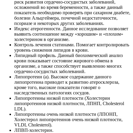
риск развития сердечно-сосудистых заболеваний,
осложнений во время беременности, а также данный
показатель необходимо проверять при сахарном диабете,
болезни Альцгеймера, почечной недостаточности,
псориазе и некоторых других заболеваниях.
Индекс атерогенности. Данное исследование позволяет
выявить соотношение между «хорошим» и «плохим»
холестерином в организме.
Контроль лечения статинами. Помогает контролировать
уровень снижения липидов в крови.
Липидный профиль. Данный биохимический анализ
крови показывает состояние жирового обмена в
организме, а также способствует выявлению многих
сердечно-сосудистых заболеваний.
Липопротеин (a). Высокое содержание данного
липопротеина приводит к развитию атеросклероза,
кроме того, высокие показатели говорят о
наследственных патологиях сосудов.
Липопротеины низкой плотности (Холестерин
липопротеинов низкой плотности, ЛПНП, Cholesterol
LDL).
Липопротеины очень низкой плотности (ЛПОНП,
Холестерол липопротеинов очень низкой плотности,
VLDL Cholesterol).
ЛПВП-холестерин.