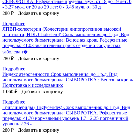
СЫВОРОТКА.
Референтные пределы:
муж. от 18 до 19 лет: 0
- 3,27 муж. от 20 до 29 лет: 0 - 3,45 муж. от 30 д
280 ₽
Добавить в корзину
Подробнее
ЛПВП-холестерин (Холестерин липопротеинов высокой
плотности, HDL Cholesterol)
Срок выполнения:
до 1 р.д.
Вид
используемого биоматериала:
Венозная кровь
Референтные
пределы:
<1.03 значительный риск сердечно-сосудистых
заболеван�
280 ₽
Добавить в корзину
Подробнее
Индекс атерогенности
Срок выполнения:
до 1 р.д.
Вид
используемого биоматериала:
СЫВОРОТКА.; Венозная кровь
Подготовка к исследованию:
1 060 ₽
Добавить в корзину
Подробнее
Триглицериды (Triglycerides)
Срок выполнения:
до 1 р.д.
Вид
используемого биоматериала:
СЫВОРОТКА.
Референтные
пределы:
<1.70 нормальный уровень 1.7 - 2.25 пограничный
уровень 2.26 -
280 ₽
Добавить в корзину