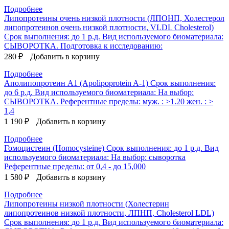
Подробнее
Липопротеины очень низкой плотности (ЛПОНП, Холестерол
липопротеинов очень низкой плотности, VLDL Cholesterol)
Срок выполнения:
до 1 р.д.
Вид используемого биоматериала:
СЫВОРОТКА.
Подготовка к исследованию:
280 ₽
Добавить в корзину
Подробнее
Аполипопротеин А1 (Apolipoprotein A-1)
Срок выполнения:
до 6 р.д.
Вид используемого биоматериала:
На выбор:
СЫВОРОТКА.
Референтные пределы:
муж. : >1.20 жен. : >
1,4
1 190 ₽
Добавить в корзину
Подробнее
Гомоцистеин (Homocysteine)
Срок выполнения:
до 1 р.д.
Вид
используемого биоматериала:
На выбор: сыворотка
Референтные пределы:
от 0,4 - до 15,000
1 580 ₽
Добавить в корзину
Подробнее
Липопротеины низкой плотности (Холестерин
липопротеинов низкой плотности, ЛПНП, Cholesterol LDL)
Срок выполнения:
до 1 р.д.
Вид используемого биоматериала: