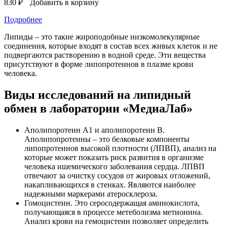
830 ₽
Добавить в корзину
Подробнее
Липиды – это такие жироподобные низкомолекулярные
соединения, которые входят в состав всех живых клеток и не
подвергаются растворению в водной среде. Эти вещества
присутствуют в форме липопротеинов в плазме крови
человека.
Виды исследований на липидный
обмен в лаборатории «МедиаЛаб»
Аполипоротеин А1 и аполипоротеин В.
Аполипопротеины – это белковые компоненты
липопротеинов высокой плотности (ЛПВП), анализ на
которые может показать риск развития в организме
человека ишемического заболевания сердца. ЛПВП
отвечают за очистку сосудов от жировых отложений,
накапливающихся в стенках. Являются наиболее
надежными маркерами атеросклероза.
Гомоцистеин. Это серосодержащая аминокислота,
получающаяся в процессе метеболизма метионина.
Анализ крови на гемоцистеин позволяет определить