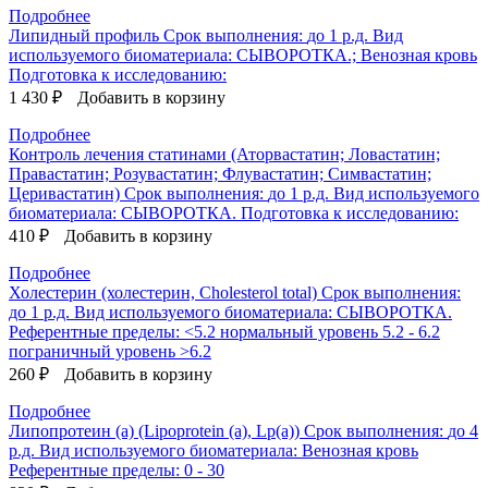
Подробнее
Липидный профиль
Срок выполнения:
до 1 р.д.
Вид
используемого биоматериала:
СЫВОРОТКА.; Венозная кровь
Подготовка к исследованию:
1 430 ₽
Добавить в корзину
Подробнее
Контроль лечения статинами (Аторвастатин; Ловастатин;
Правастатин; Розувастатин; Флувастатин; Симвастатин;
Церивастатин)
Срок выполнения:
до 1 р.д.
Вид используемого
биоматериала:
СЫВОРОТКА.
Подготовка к исследованию:
410 ₽
Добавить в корзину
Подробнее
Холестерин (холестерин, Cholesterol total)
Срок выполнения:
до 1 р.д.
Вид используемого биоматериала:
СЫВОРОТКА.
Референтные пределы:
<5.2 нормальный уровень 5.2 - 6.2
пограничный уровень >6.2
260 ₽
Добавить в корзину
Подробнее
Липопротеин (a) (Lipoprotein (a), Lp(a))
Срок выполнения:
до 4
р.д.
Вид используемого биоматериала:
Венозная кровь
Референтные пределы:
0 - 30