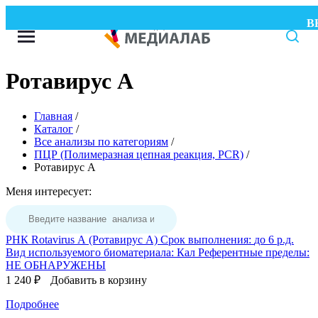
ВН
Ротавирус А
Главная
/
Каталог
/
Все анализы по категориям
/
ПЦР (Полимеразная цепная реакция, PCR)
/
Ротавирус А
Меня интересует:
РНК Rotavirus А (Ротавирус А)
Срок выполнения:
до 6 р.д.
Вид используемого биоматериала:
Кал
Референтные пределы:
НЕ ОБНАРУЖЕНЫ
1 240 ₽
Добавить в корзину
Подробнее