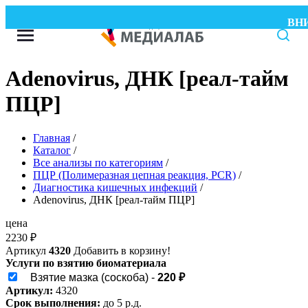
ВНИМ
Adenovirus, ДНК [реал-тайм
ПЦР]
Главная
/
Каталог
/
Все анализы по категориям
/
ПЦР (Полимеразная цепная реакция, PCR)
/
Диагностика кишечных инфекций
/
Adenovirus, ДНК [реал-тайм ПЦР]
цена
2230
₽
Артикул
4320
Добавить в корзину!
Услуги по взятию биоматериала
Взятие мазка (соскоба) -
220 ₽
Артикул:
4320
Срок выполнения:
до 5 р.д.