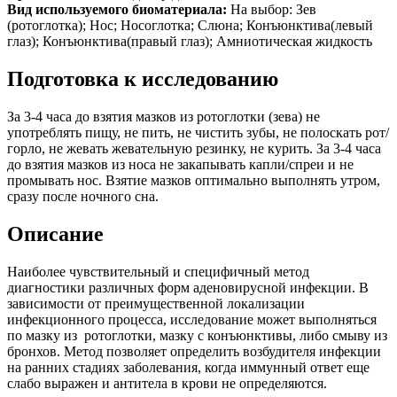
Вид используемого биоматериала:
На выбор: Зев
(ротоглотка); Нос; Носоглотка; Слюна; Конъюнктива(левый
глаз); Конъюнктива(правый глаз); Амниотическая жидкость
Подготовка к исследованию
За 3-4 часа до взятия мазков из ротоглотки (зева) не
употреблять пищу, не пить, не чистить зубы, не полоскать рот/
горло, не жевать жевательную резинку, не курить. За 3-4 часа
до взятия мазков из носа не закапывать капли/спреи и не
промывать нос. Взятие мазков оптимально выполнять утром,
сразу после ночного сна.
Описание
Наиболее чувствительный и специфичный метод
диагностики различных форм аденовирусной инфекции. В
зависимости от преимущественной локализации
инфекционного процесса, исследование может выполняться
по мазку из ротоглотки, мазку с конъюнктивы, либо смыву из
бронхов. Метод позволяет определить возбудителя инфекции
на ранних стадиях заболевания, когда иммунный ответ еще
слабо выражен и антитела в крови не определяются.