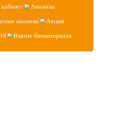
 кабинет
Анализы
ксные анализы
Акции
19
Взятие биоматериала
аб» 2026, Все права защищены
ет врача
 сайтов
- Лидер Поиска
нфиденциальности