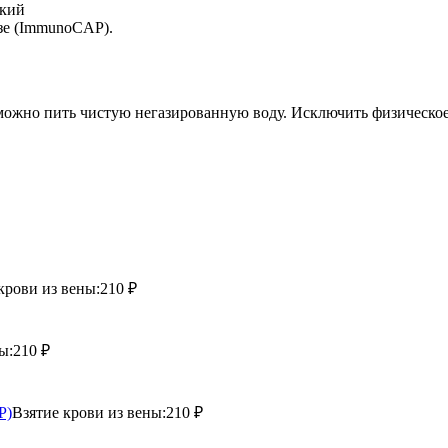
окий
зе (ImmunoCAP).
, можно пить чистую негазированную воду. Исключить физическо
крови из вены:
210 ₽
ы:
210 ₽
P)
Взятие крови из вены:
210 ₽