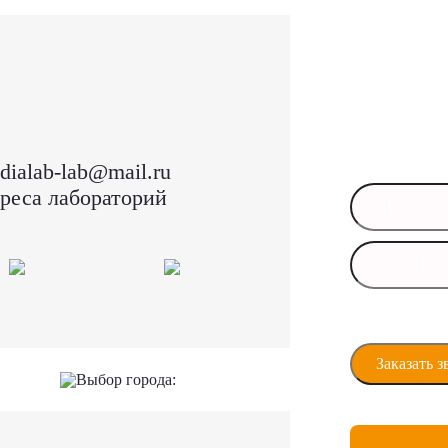
Остал
Оставьте свои
в ближайшее 
dialab-lab@mail.ru
реса лабораторий
Даю своё сог
персональны
Выбор города: