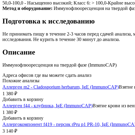
50,0-100,0 - Насыщенно высокий; Класс 6: > 100,0-Крайне выс
Метод и оборудование:
Иммунофлюоресценция на твердой фа
Подготовка к исследованию
Не принимать пищу в течение 2-3 часов перед сдачей анализа
исследования. Не курить в течение 30 минут до анализа.
Описание
Иммунофлюоресценция на твердой фазе (ImmunoCAP)
Адреса офисов где вы можете сдать анализ
Похожие анализы
Аллерген m2 - Cladosporium herbarum, IgE (ImmunoCAP)
Взятие 
1 380 ₽
Добавить в корзину
Аллерген f44 - клубника, IgE (ImmunoCAP)
Взятие крови из вен
1 380 ₽
Добавить в корзину
Аллергокомпонент f419 - персик rPru p1 PR-10, IgE (ImmunoCA
3 140 ₽