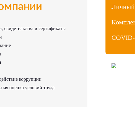
омпании
Личный
Компле
, свидетельства и сертификаты
COVID-
ы
вание
л
и
ООО «МедиаЛ
Личный кабин
действие коррупции
Продвижение
Политика ко
ная оценка условий труда