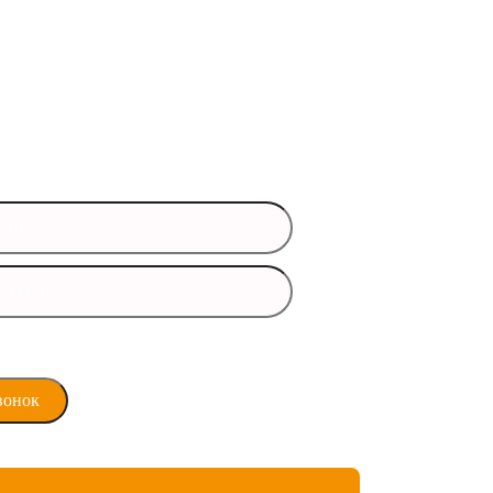
ись вопросы?
 данные и мы свяжемся с вами
время
ласие на обработку
х данных