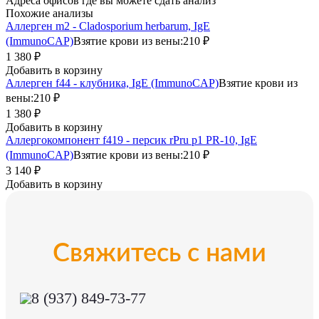
Адреса офисов где вы можете сдать анализ
Похожие анализы
Аллерген m2 - Cladosporium herbarum, IgE
(ImmunoCAP)
Взятие крови из вены:
210 ₽
1 380 ₽
Добавить в корзину
Аллерген f44 - клубника, IgE (ImmunoCAP)
Взятие крови из
вены:
210 ₽
1 380 ₽
Добавить в корзину
Аллергокомпонент f419 - персик rPru p1 PR-10, IgE
(ImmunoCAP)
Взятие крови из вены:
210 ₽
3 140 ₽
Добавить в корзину
Свяжитесь с нами
8 (937) 849-73-77