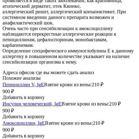
проявляется в виде таких заболеваний, как крапивница,
атопический дерматит, отек Квинке,
аллергический ринит, аллергический конъюнктивит. При
системном введении данного препарата возможен и
анафилактический шок.
Очень часто при сенсибилизации к амоксициллину
наблюдаются перекрестные аллергические реакции к
пенициллинам, цефалоспоринам, монобактамам,
карбапенемам.
Определение специфического иммуноглобулина Е к данному
аллергену в повышенном количестве указывает на наличие
сенсибилизации организма к нему.
Адреса офисов где вы можете сдать анализ
Похожие анализы
Пенициллин V, IgE
Взятие крови из вены:
210 ₽
900 ₽
Добавить в корзину
Инсулин человеческий, IgE
Взятие крови из вены:
210 ₽
900 ₽
Добавить в корзину
Амоксициллин, IgE
Взятие крови из вены:
210 ₽
900 ₽
Добавить в корзину