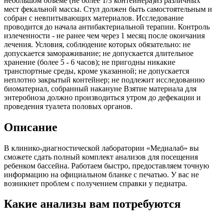
небольшом объеме (не более 1/3 контейнера)из различных
мест фекальной массы. Стул должен быть самостоятельным и
собран с невпитывающих материалов. Исследование
проводится до начала антибактериальной терапии. Контроль
излеченности - не ранее чем через 1 месяц после окончания
лечения. Условия, соблюдение которых обязательно: не
допускается замораживание; не допускается длительное
хранение (более 5 - 6 часов); не пригодны никакие
транспортные среды, кроме указанной; не допускается
неплотно закрытый контейнер; не подлежит исследованию
биоматериал, собранный накануне Взятие материала для
энтеробиоза должно производиться утром до дефекации и
проведения туалета половых органов.
Описание
В клинико-диагностической лаборатории «Медиалаб» вы
сможете сдать полный комплект анализов для посещения
ребенком бассейна. Работаем быстро, предоставляем точную
информацию на официальном бланке с печатью. У вас не
возникнет проблем с получением справки у педиатра.
Какие анализы вам потребуются