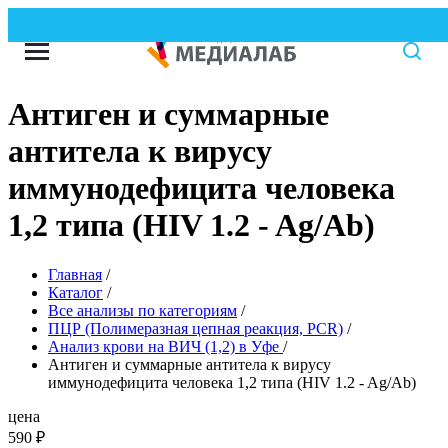
В
Антиген и суммарные
антитела к вирусу
иммунодефицита человека
1,2 типа (HIV 1.2 - Ag/Ab)
Главная
/
Каталог
/
Все анализы по категориям
/
ПЦР (Полимеразная цепная реакция, PCR)
/
Анализ крови на ВИЧ (1,2) в Уфе
/
Антиген и суммарные антитела к вирусу
иммунодефицита человека 1,2 типа (HIV 1.2 - Ag/Ab)
цена
590
₽