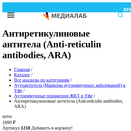
ВНИМ
Антиретикулиновые
антитела (Anti-reticulin
antibodies, ARA)
Главная
/
Каталог
/
Все анализы по категориям
/
Аутоантитела (Маркеры аутоиммунных заболеваний) в
Уфе
/
Аутоиммунные поражения ЖКТ в Уфе
/
Антиретикулиновые антитела (Anti-reticulin antibodies,
ARA)
цена
1890
₽
Артикул
1218
Добавить в корзину!