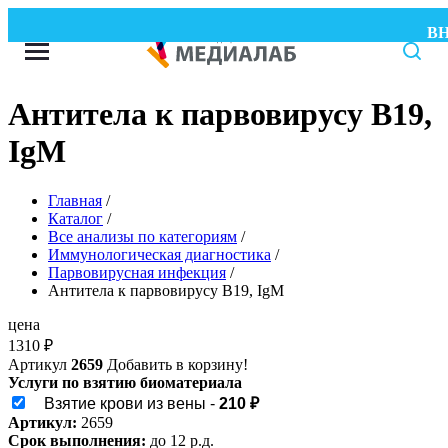
ВНИ
Антитела к парвовирусу B19,
IgM
Главная
/
Каталог
/
Все анализы по категориям
/
Иммунологическая диагностика
/
Парвовирусная инфекция
/
Антитела к парвовирусу B19, IgM
цена
1310
₽
Артикул
2659
Добавить в корзину!
Услуги по взятию биоматериала
Взятие крови из вены -
210 ₽
Артикул:
2659
Срок выполнения:
до 12 р.д.