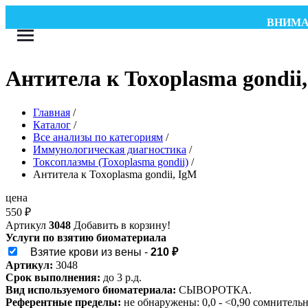
ВНИМАНИЕ!
Антитела к Toxoplasma gondii
Главная
/
Каталог
/
Все анализы по категориям
/
Иммунологическая диагностика
/
Токсоплазмы (Toxoplasma gondii)
/
Антитела к Toxoplasma gondii, IgM
цена
550
₽
Артикул
3048
Добавить в корзину!
Услуги по взятию биоматериала
Взятие крови из вены -
210 ₽
Артикул:
3048
Срок выполнения:
до 3 р.д.
Вид используемого биоматериала:
СЫВОРОТКА.
Референтные пределы:
не обнаружены: 0,0 - <0,90 сомнительны