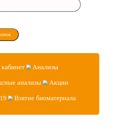
ласие на обработку
х данных
 кабинет
Анализы
ксные анализы
Акции
19
Взятие биоматериала
аб» 2026, Все права защищены
ет врача