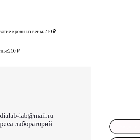
зятие крови из вены:
210 ₽
ены:
210 ₽
Остал
Оставьте свои
в ближайшее 
dialab-lab@mail.ru
реса лабораторий