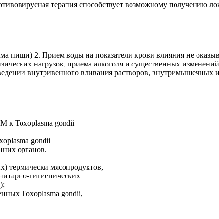
отивовирусная терапия способствует возможному получению ло
ма пищи) 2. Прием воды на показатели крови влияния не оказывае
зических нагрузок, приема алкоголя и существенных изменений в
ведении внутривенного вливания растворов, внутримышечных инъе
М к Toxoplasma gondii
oplasma gondii
нних органов.
х) термически мясопродуктов,
нитарно-гигиенических
);
ных Toxoplasma gondii,