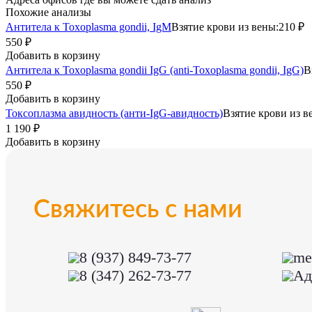
Похожие анализы
Антитела к Toxoplasma gondii, IgM
Взятие крови из вены:
210 ₽
550 ₽
Добавить в корзину
Антитела к Toxoplasma gondii IgG (anti-Toxoplasma gondii, IgG)
В
550 ₽
Добавить в корзину
Токсоплазма авидность (анти-IgG-авидность)
Взятие крови из в
1 190 ₽
Добавить в корзину
Свяжитесь с нами
8 (937) 849-73-77
me
8 (347) 262-73-77
Ад