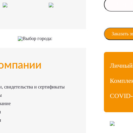
Даю своё сог
персональны
Выбор города:
омпании
Личный
Компле
, свидетельства и сертификаты
COVID-
ы
вание
л
и
ООО «МедиаЛ
Личный кабин