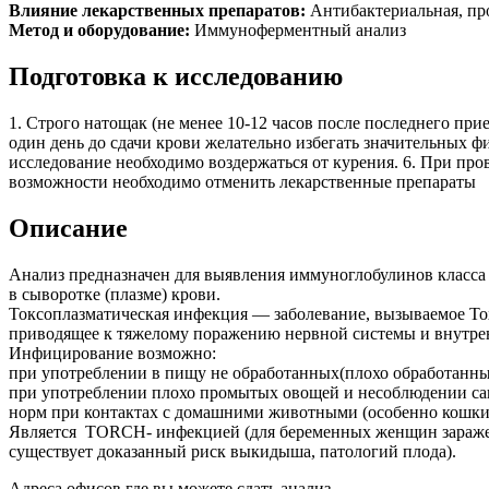
Влияние лекарственных препаратов:
Антибактериальная, пр
Метод и оборудование:
Иммуноферментный анализ
Подготовка к исследованию
1. Строго натощак (не менее 10-12 часов после последнего прие
один день до сдачи крови желательно избегать значительных фи
исследование необходимо воздержаться от курения. 6. При про
возможности необходимо отменить лекарственные препараты
Описание
Анализ предназначен для выявления иммуноглобулинов класса 
в сыворотке (плазме) крови.
Токсоплазматическая инфекция — заболевание, вызываемое Tox
приводящее к тяжелому поражению нервной системы и внутре
Инфицирование возможно:
при употреблении в пищу не обработанных(плохо обработанны
при употреблении плохо промытых овощей и несоблюдении са
норм при контактах с домашними животными (особенно кошки
Является TORCH- инфекцией (для беременных женщин заражен
существует доказанный риск выкидыша, патологий плода).
Адреса офисов где вы можете сдать анализ