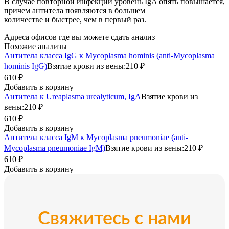
В случае повторной инфекции уровень IgA опять повышается,
причем антитела появляются в большем
количестве и быстрее, чем в первый раз.
Адреса офисов где вы можете сдать анализ
Похожие анализы
Антитела класса IgG к Mycoplasma hominis (anti-Mycoplasma
hominis IgG)
Взятие крови из вены:
210 ₽
610 ₽
Добавить в корзину
Антитела к Ureaplasma urealyticum, IgA
Взятие крови из
вены:
210 ₽
610 ₽
Добавить в корзину
Антитела класса IgM к Mycoplasma pneumoniae (anti-
Mycoplasma pneumoniae IgM)
Взятие крови из вены:
210 ₽
610 ₽
Добавить в корзину
Свяжитесь с нами