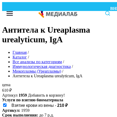
ВНИМ
Антитела к Ureaplasma
urealyticum, IgA
Главная
/
Каталог
/
Все анализы по категориям
/
Иммунологическая диагностика
/
Микоплазмы (Уреаплазмы)
/
Антитела к Ureaplasma urealyticum, IgA
цена
610
₽
Артикул
1959
Добавить в корзину!
Услуги по взятию биоматериала
Взятие крови из вены -
210 ₽
Артикул:
1959
Срок выполнения:
до 7 р.д.