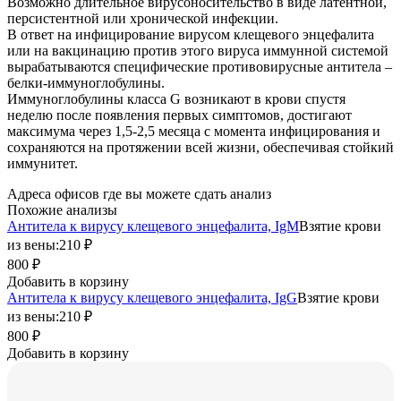
Возможно длительное вирусоносительство в виде латентной,
персистентной или хронической инфекции.
В ответ на инфицирование вирусом клещевого энцефалита
или на вакцинацию против этого вируса иммунной системой
вырабатываются специфические противовирусные антитела –
белки-иммуноглобулины.
Иммуноглобулины класса G возникают в крови спустя
неделю после появления первых симптомов, достигают
максимума через 1,5-2,5 месяца с момента инфицирования и
сохраняются на протяжении всей жизни, обеспечивая стойкий
иммунитет.
Адреса офисов где вы можете сдать анализ
Похожие анализы
Антитела к вирусу клещевого энцефалита, IgM
Взятие крови
из вены:
210 ₽
800 ₽
Добавить в корзину
Антитела к вирусу клещевого энцефалита, IgG
Взятие крови
из вены:
210 ₽
800 ₽
Добавить в корзину