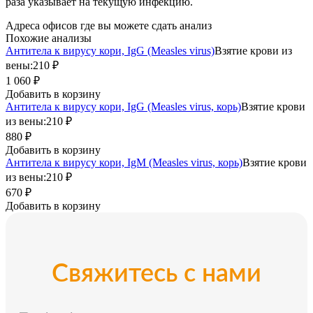
раза указывает на текущую инфекцию.
Адреса офисов где вы можете сдать анализ
Похожие анализы
Антитела к вирусу кори, IgG (Measles virus)
Взятие крови из
вены:
210 ₽
1 060 ₽
Добавить в корзину
Антитела к вирусу кори, IgG (Measles virus, корь)
Взятие крови
из вены:
210 ₽
880 ₽
Добавить в корзину
Антитела к вирусу кори, IgM (Measles virus, корь)
Взятие крови
из вены:
210 ₽
670 ₽
Добавить в корзину
Свяжитесь с нами