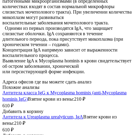
патогенными микроорганизмами (в определенных
количествах входят в состав нормальной микрофлоры
слизистых мочеполового тракта). При увеличении количества
микоплазм могут развиваться
воспалительные заболевания мочеполового тракта.
Одними из первых производятся IgA, что защищает
слизистые оболочки. IgA сохраняются в течение
длительного периода, пока присутствует микоплазма (при
хроническом течении – годами).
Концентрация IgA напрямую зависит от выраженности
воспалительного процесса.
Выявление IgA к Mycoplasma hominis в крови свидетельствует
об остром заболевании, хронической
или персистирующей форме инфекции.
Адреса офисов где вы можете сдать анализ
Похожие анализы
Антитела класса IgG к Mycoplasma hominis (anti-Mycoplasma
hominis IgG)
Взятие крови из вены:
210 ₽
610 ₽
Добавить в корзину
Антитела к Ureaplasma urealyticum, IgA
Взятие крови из
вены:
210 ₽
610 ₽