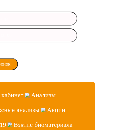
время
ласие на обработку
х данных
 кабинет
Анализы
ксные анализы
Акции
19
Взятие биоматериала