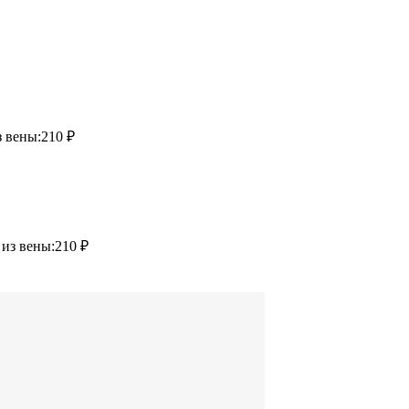
з вены:
210 ₽
 из вены:
210 ₽
Остал
Оставьте свои