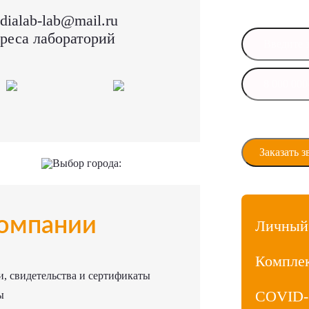
в ближайшее 
dialab-lab@mail.ru
реса лабораторий
Даю своё сог
персональны
Выбор города:
омпании
Личный
Компле
, свидетельства и сертификаты
COVID-
ы