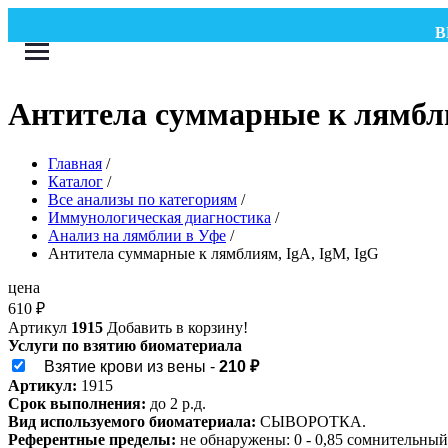
ВНИ
Антитела суммарные к лямбли
Главная
/
Каталог
/
Все анализы по категориям
/
Иммунологическая диагностика
/
Анализ на лямблии в Уфе
/
Антитела суммарные к лямблиям, IgA, IgM, IgG
цена
610
₽
Артикул
1915
Добавить в корзину!
Услуги по взятию биоматериала
Взятие крови из вены -
210 ₽
Артикул:
1915
Срок выполнения:
до 2 р.д.
Вид используемого биоматериала:
СЫВОРОТКА.
Референтные пределы:
не обнаружены: 0 - 0,85 сомнительный: 