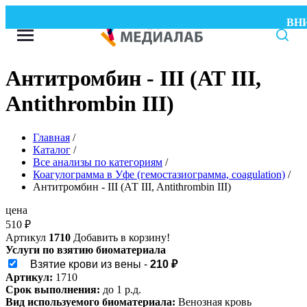
ВНИМ
Антитромбин - III (АТ III,
Antithrombin III)
Главная
/
Каталог
/
Все анализы по категориям
/
Коагулограмма в Уфе (гемостазиограмма, coagulation)
/
Антитромбин - III (АТ III, Antithrombin III)
цена
510
₽
Артикул
1710
Добавить в корзину!
Услуги по взятию биоматериала
Взятие крови из вены -
210 ₽
Артикул:
1710
Срок выполнения:
до 1 р.д.
Вид используемого биоматериала:
Венозная кровь