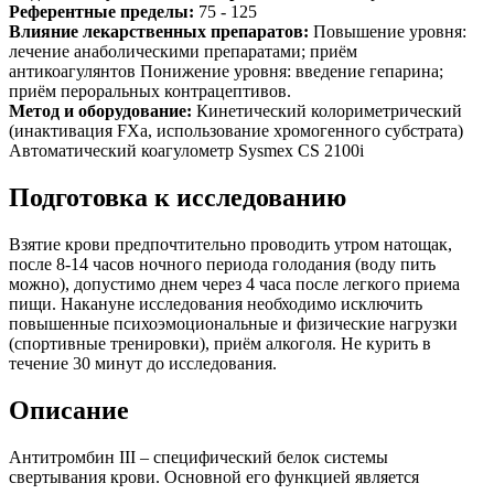
Референтные пределы:
75 - 125
Влияние лекарственных препаратов:
Повышение уровня:
лечение анаболическими препаратами; приём
антикоагулянтов Понижение уровня: введение гепарина;
приём пероральных контрацептивов.
Метод и оборудование:
Кинетический колориметрический
(инактивация FХа, использование хромогенного субстрата)
Автоматический коагулометр Sysmex CS 2100i
Подготовка к исследованию
Взятие крови предпочтительно проводить утром натощак,
после 8-14 часов ночного периода голодания (воду пить
можно), допустимо днем через 4 часа после легкого приема
пищи. Накануне исследования необходимо исключить
повышенные психоэмоциональные и физические нагрузки
(спортивные тренировки), приём алкоголя. Не курить в
течение 30 минут до исследования.
Описание
Антитромбин III – специфический белок системы
свертывания крови. Основной его функцией является