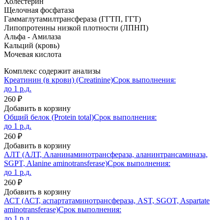
Холестерин
Щелочная фосфатаза
Гаммаглутамилтрансфераза (ГГТП, ГГТ)
Липопротеины низкой плотности (ЛПНП)
Альфа - Амилаза
Кальций (кровь)
Мочевая кислота
Комплекс содержит анализы
Креатинин (в крови) (Creatinine)
Срок выполнения:
до 1 р.д.
260 ₽
Добавить в корзину
Общий белок (Protein total)
Срок выполнения:
до 1 р.д.
260 ₽
Добавить в корзину
АЛТ (АЛТ, Аланинаминотрансфераза, аланинтрансаминаза,
SGPT, Alanine aminotransferase)
Срок выполнения:
до 1 р.д.
260 ₽
Добавить в корзину
АСТ (АСТ, аспартатаминотрансфераза, AST, SGOT, Aspartate
aminotransferase)
Срок выполнения:
до 1 р.д.