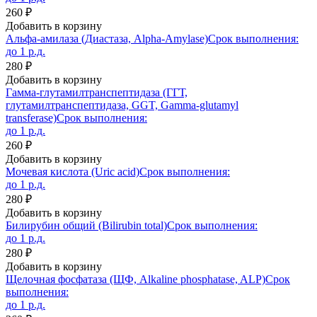
260 ₽
Добавить в корзину
Альфа-амилаза (Диастаза, Alpha-Amylase)
Срок выполнения:
до 1 р.д.
280 ₽
Добавить в корзину
Гамма-глутамилтранспептидаза (ГГТ,
глутамилтранспептидаза, GGT, Gamma-glutamyl
transferase)
Срок выполнения:
до 1 р.д.
260 ₽
Добавить в корзину
Мочевая кислота (Uric acid)
Срок выполнения:
до 1 р.д.
280 ₽
Добавить в корзину
Билирубин общий (Bilirubin total)
Срок выполнения:
до 1 р.д.
280 ₽
Добавить в корзину
Щелочная фосфатаза (ЩФ, Alkaline phosphatase, ALP)
Срок
выполнения:
до 1 р.д.