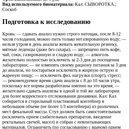
Вид используемого биоматериала:
Кал; СЫВОРОТКА.;
Соскоб
Подготовка к исследованию
Кровь: — сдавать анализ нужно строго натощак, после 8-12
часов голодания, можно пить только негазированную воду; —
нельзя утром в день анализа жевать жевательную резинку,
мятные леденцы (даже без сахара); — запрещено пить кофе,
чай, соки, газированную и сладкую воду; — алкоголь
желательно полностью исключить за 2-3 дня до посещения
лаборатории; — не изменять своему рациону питания за 3 дня
до анализа, но постараться исключить в жирную острую и
жареную пищу; — исключить физ. нагрузки (спорт), стресс;
— рекомендуемое время сдачи анализа с 8 до 10 часов утра,
поскольку все нормы разработаны именно на это время; —
желательно сдавать анализы в одной и той же лаборатории
для более корректного отслеживания динамики. Кал: Кал
собирается в стерильный пластиковый контейнер в
небольшом объеме (не более 1/3 контейнера) из различных
мест фекальной массы. Стул должен быть самостоятельным
(исключить прием слабительных препаратов, введение
ректальных свечей, масел) и собран с невпитывающих
материалов. Ограничить (по согласованию с врачом) прием