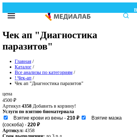
ВН
Чек ап "Диагностика
паразитов"
Главная
/
Каталог
/
Все анализы по категориям
/
! Чек-ап
/
Чек ап "Диагностика паразитов"
цена
4500
₽
Артикул
4358
Добавить в корзину!
Услуги по взятию биоматериала
Взятие крови из вены -
210 ₽
Взятие мазка
(соскоба) -
220 ₽
Артикул:
4358
Срок выполнения:
до 3 р.д.