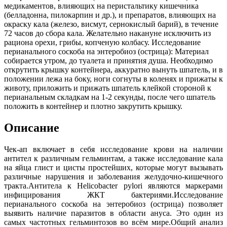
медикаментов, влияющих на перистальтику кишечника
(белладонна, пилокарпин и др.), и препаратов, влияющих на
окраску кала (железо, висмут, сернокислый барий), в течение
72 часов до сбора кала. Желательно накануне исключить из
рациона орехи, грибы, копченую колбасу. Исследование
перианального соскоба на энтеробиоз (острица): Материал
собирается утром, до туалета и принятия душа. Необходимо
открутить крышку контейнера, аккуратно вынуть шпатель, и в
положении лежа на боку, ноги согнуты в коленях и прижаты к
животу, приложить и прижать шпатель клейкой стороной к
перианальным складкам на 1-2 секунды, после чего шпатель
положить в контейнер и плотно закрутить крышку.
Описание
Чек-ап включает в себя исследование крови на наличии
антител к различным гельминтам, а также исследование кала
на яйца глист и цисты простейших, которые могут вызывать
различные нарушения и заболевания желудочно-кишечного
тракта.Антитела к Helicobacter pylori являются маркерами
инфицирования ЖКТ бактериями.Исследование
перианального соскоба на энтеробиоз (острица) позволяет
выявить наличие паразитов в области ануса. Это один из
самых частотных гельминтозов во всём мире.Общий анализ