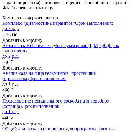
кала (копрология) позволяет оценить способность органов
ЖКТ переваривать пищу.
Комплекс содержит анализы
Комплекс "Диагностика паразитов"
Срок выполнения:
до 3 р.д.
2 760 ₽
Добавить в корзину
Антитела к Helicobacter pylori, суммарные (IgM, IgG)
Срок
выполнения:
до 2 р.д.
540 ₽
Добавить в корзину
Анализ кала на яйца гельминтов+простейшие
(протозоозы)
Срок выполнения:
до 1 р.д.
460 ₽
Добавить в корзину
Исследование перианального соскоба на энтеробиоз
(острица)
Срок выполнения:
до 1 р.д.
440 ₽
Добавить в корзину
Общий анализ кала (копрология, копрограмма, физико-