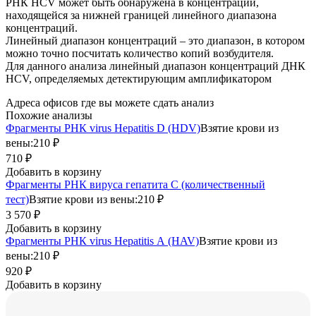
РНК HCV может быть обнаружена в концентрации,
находящейся за нижней границей линейного диапазона
концентраций.
Линейный диапазон концентраций – это диапазон, в котором
можно точно посчитать количество копий возбудителя.
Для данного анализа линейный диапазон концентраций ДНК
HCV, определяемых детектирующим амплификатором
Адреса офисов где вы можете сдать анализ
Похожие анализы
Фрагменты РНК virus Hepatitis D (HDV)
Взятие крови из
вены:
210 ₽
710 ₽
Добавить в корзину
Фрагменты РНК вируса гепатита С (количественный
тест)
Взятие крови из вены:
210 ₽
3 570 ₽
Добавить в корзину
Фрагменты РНК virus Hepatitis А (HAV)
Взятие крови из
вены:
210 ₽
920 ₽
Добавить в корзину