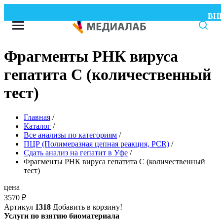
ВНИМ
Фрагменты РНК вируса
гепатита С (количественный
тест)
Главная
/
Каталог
/
Все анализы по категориям
/
ПЦР (Полимеразная цепная реакция, PCR)
/
Сдать анализ на гепатит в Уфе
/
Фрагменты РНК вируса гепатита С (количественный
тест)
цена
3570
₽
Артикул
1318
Добавить в корзину!
Услуги по взятию биоматериала