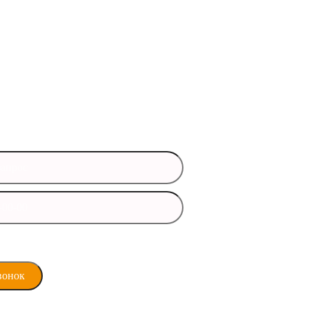
ись вопросы?
 данные и мы свяжемся с вами
время
ласие на обработку
х данных