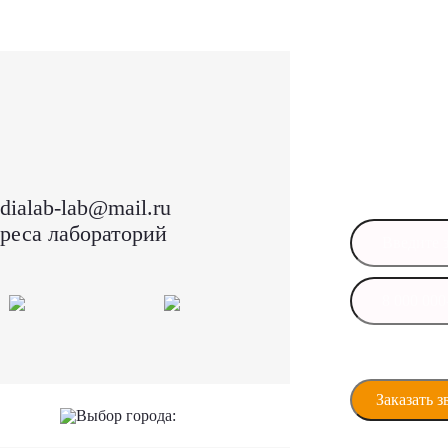
Остал
Оставьте свои
в ближайшее 
dialab-lab@mail.ru
реса лабораторий
Даю своё сог
персональны
Выбор города: