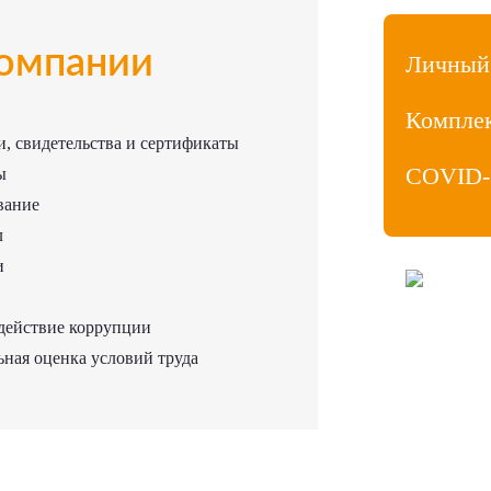
омпании
Личный
Компле
, свидетельства и сертификаты
COVID-
ы
вание
л
и
ООО «МедиаЛ
Личный кабин
действие коррупции
Продвижение
Политика ко
ная оценка условий труда