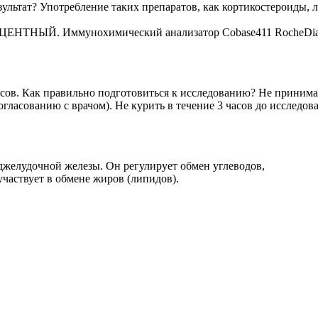
зультат? Употребление таких препаратов, как кортикостероиды,
. Иммунохимический анализатор Cobase411 RocheDiagn
асов. Как правильно подготовиться к исследованию? Не принима
огласованию с врачом). Не курить в течение 3 часов до исследов
джелудочной железы. Он регулирует обмен углеводов,
участвует в обмене жиров (липидов).