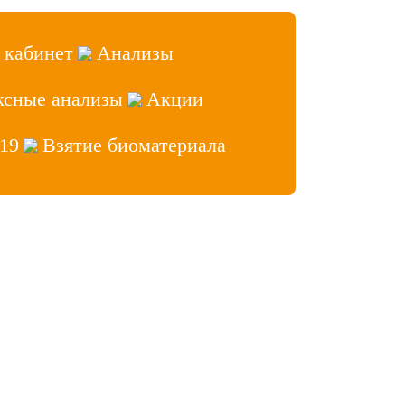
 кабинет
Анализы
ксные анализы
Акции
19
Взятие биоматериала
аб» 2026, Все права защищены
ет врача
 сайтов
- Лидер Поиска
нфиденциальности