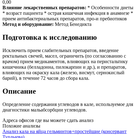
0,00
Влияние лекарственных препаратов:
* Особенности диеты
* возраст пациента * острая кишечная инфекция в анамнезе *
прием антибактериальных препаратов, про-и пребиотиков
Метод и оборудование:
Метод Бенедикта
Подготовка к исследованию
Исключить прием слабительных препаратов, введение
ректальных свечей, масел, ограничить (по согласованию с
врачом) прием медикаментов, влияющих на перистальтику
кишечника (белладонна, пилокарпин и др.), и препаратов,
влияющих на окраску кала (железо, висмут, сернокислый
барий), в течение 72 часов до сбора кала.
Описание
Определение содержания углеводов в кале, используемое для
диагностики мальабсорбции углеводов.
Адреса офисов где вы можете сдать анализ
Похожие анализы
Анализ кала на яйца гельминтов+простейшие (консервант
Турдыева)