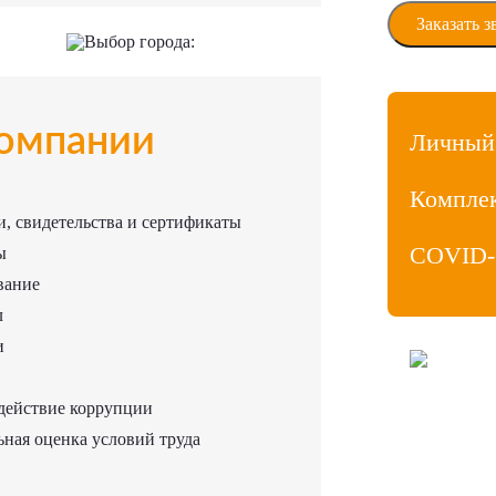
Выбор города:
омпании
Личный
Компле
, свидетельства и сертификаты
COVID-
ы
вание
л
и
ООО «МедиаЛ
Личный кабин
действие коррупции
Продвижение
Политика ко
ная оценка условий труда