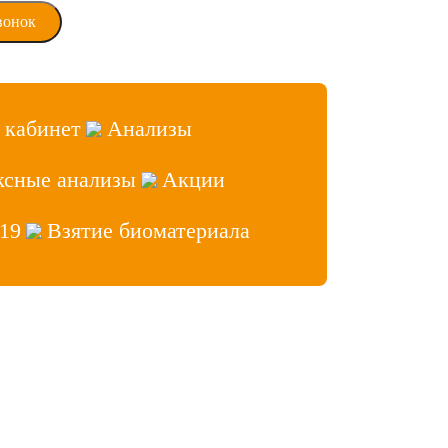
 кабинет
Анализы
ксные анализы
Акции
19
Взятие биоматериала
аб» 2026, Все права защищены
ет врача
 сайтов
- Лидер Поиска
нфиденциальности