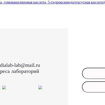
, гомованилиновая кислота, 5-гидроксииндолуксусная кислота)
Остал
Оставьте свои
в ближайшее 
dialab-lab@mail.ru
реса лабораторий
Даю своё сог
персональны