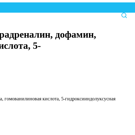
орадреналин, дофамин,
слота, 5-
а, гомованилиновая кислота, 5-гидроксииндолуксусная