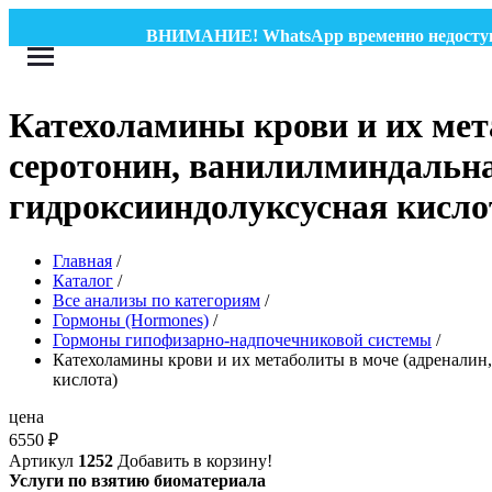
ВНИМАНИЕ! WhatsApp временно недоступен и
Катехоламины крови и их мет
серотонин, ванилилминдальна
гидроксииндолуксусная кисло
Главная
/
Каталог
/
Все анализы по категориям
/
Гормоны (Hormones)
/
Гормоны гипофизарно-надпочечниковой системы
/
Катехоламины крови и их метаболиты в моче (адреналин
кислота)
цена
6550
₽
Артикул
1252
Добавить в корзину!
Услуги по взятию биоматериала