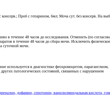
с консерв.; Проб с гепарином, 6мл; Моча сут. без консерв. На
 пиво в течение 48 часов до исследования. Отменить (по согласо
аратов в течение 48 часов до сбора мочи. Исключить физическо
ра суточной мочи.
ние используется в диагностике феохромоцитом, параганглиом,
 других патологических состояний, связанных с нарушением
дреналин, дофамин, серотонин, ванилилминдальная кислота, го