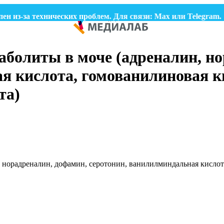
з-за технических проблем. Для связи:
Max
или
Telegram.
аболиты в моче (адреналин, н
я кислота, гомованилиновая ки
та)
, норадреналин, дофамин, серотонин, ванилилминдальная кислот