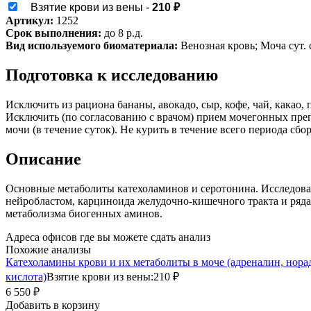
Взятие крови из вены -
210 ₽
Артикул:
1252
Срок выполнения:
до 8 р.д.
Вид используемого биоматериала:
Венозная кровь; Моча сут. 
Подготовка к исследованию
Исключить из рациона бананы, авокадо, сыр, кофе, чай, какао,
Исключить (по согласованию с врачом) прием мочегонных преп
мочи (в течение суток). Не курить в течение всего периода сбо
Описание
Основные метаболиты катехоламинов и серотонина. Исследова
нейробластом, карциноида желудочно-кишечного тракта и ряда
метаболизма биогенных аминов.
Адреса офисов где вы можете сдать анализ
Похожие анализы
Катехоламины крови и их метаболиты в моче (адреналин, нора
кислота)
Взятие крови из вены:
210 ₽
6 550 ₽
Добавить в корзину