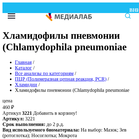
ВНИМ
Хламидофилы пневмонии
(Chlamydophila pneumoniae
Главная
/
Каталог
/
Все анализы по категориям
/
ПЦР (Полимеразная цепная реакция, PCR)
/
Хламидии
/
Хламидофилы пневмонии (Chlamydophila pneumoniae
цена
460
₽
Артикул
3221
Добавить в корзину!
Артикул:
3221
Срок выполнения:
до 2 р.д.
Вид используемого биоматериала:
На выбор: Мазок; Зев
(ротоглотка); Носоглотка; Мокрота