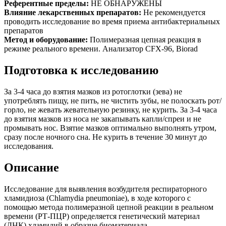
Референтные пределы:
НЕ ОБНАРУЖЕНЫ
Влияние лекарственных препаратов:
Не рекомендуется
проводить исследование во время приема антибактериальных
препаратов
Метод и оборудование:
Полимеразная цепная реакция в
режиме реального времени. Анализатор CFX-96, Biorad
Подготовка к исследованию
За 3-4 часа до взятия мазков из ротоглотки (зева) не
употреблять пищу, не пить, не чистить зубы, не полоскать рот/
горло, не жевать жевательную резинку, не курить. За 3-4 часа
до взятия мазков из носа не закапывать капли/спреи и не
промывать нос. Взятие мазков оптимально выполнять утром,
сразу после ночного сна. Не курить в течение 30 минут до
исследования.
Описание
Исследование для выявления возбудителя респираторного
хламидиоза (Chlamydia pneumoniae), в ходе которого с
помощью метода полимеразной цепной реакции в реальном
времени (РТ-ПЦР) определяется генетический материал
(ДНК) хламидий в образце биоматериала.