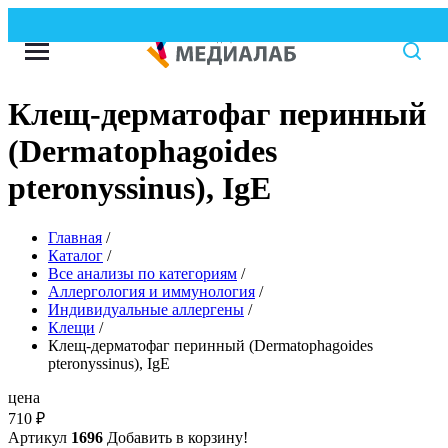
Клещ-дерматофаг перинный
(Dermatophagoides
pteronyssinus), IgE
Главная
/
Каталог
/
Все анализы по категориям
/
Аллергология и иммунология
/
Индивидуальные аллергены
/
Клещи
/
Клещ-дерматофаг перинный (Dermatophagoides
pteronyssinus), IgE
цена
710
₽
Артикул
1696
Добавить в корзину!