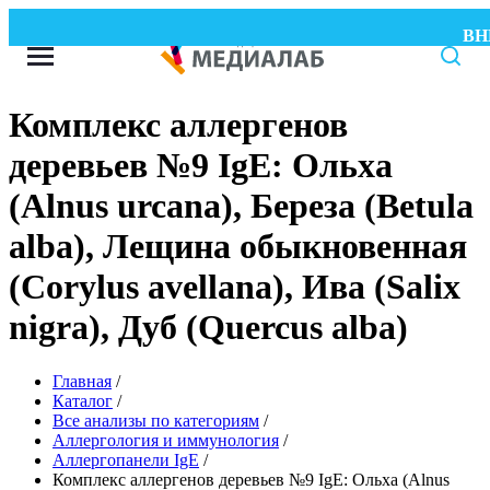
ВНИМ
Комплекс аллергенов
деревьев №9 IgE: Ольха
(Alnus urcana), Береза (Betula
alba), Лещина обыкновенная
(Corylus avellana), Ива (Salix
nigra), Дуб (Quercus alba)
Главная
/
Каталог
/
Все анализы по категориям
/
Аллергология и иммунология
/
Аллергопанели IgE
/
Комплекс аллергенов деревьев №9 IgE: Ольха (Alnus