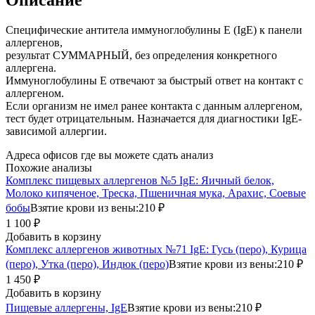
Специфические антитела иммуноглобулины Е (IgE) к панели
аллергенов,
результат СУММАРНЫЙ, без определения конкретного
аллергена.
Иммуноглобулины Е отвечают за быстрый ответ на контакт с
аллергеном.
Если организм не имел ранее контакта с данным аллергеном,
тест будет отрицательным. Назначается для диагностики IgE-
зависимой аллергии.
Адреса офисов где вы можете сдать анализ
Похожие анализы
Комплекс пищевых аллергенов №5 IgE: Яичный белок,
Молоко кипяченое, Треска, Пшеничная мука, Арахис, Соевые
бобы
Взятие крови из вены:
210 ₽
1 100 ₽
Добавить в корзину
Комплекс аллергенов животных №71 IgE: Гусь (перо), Курица
(перо), Утка (перо), Индюк (перо)
Взятие крови из вены:
210 ₽
1 450 ₽
Добавить в корзину
Пищевые аллергены, IgE
Взятие крови из вены:
210 ₽