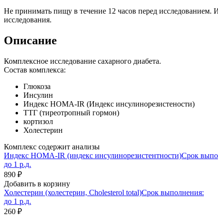
Не принимать пищу в течение 12 часов перед исследованием. 
исследования.
Описание
Комплексное исследование сахарного диабета.
Состав комплекса:
Глюкоза
Инсулин
Индекс HOMA-IR (Индекс инсулинорезистености)
ТТГ (тиреотропный гормон)
кортизол
Холестерин
Комплекс содержит анализы
Индекс HOMA-IR (индекс инсулинорезистентности)
Срок выпо
до 1 р.д.
890 ₽
Добавить в корзину
Холестерин (холестерин, Cholesterol total)
Срок выполнения:
до 1 р.д.
260 ₽