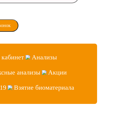
ласие на обработку
х данных
 кабинет
Анализы
ксные анализы
Акции
19
Взятие биоматериала
аб» 2026, Все права защищены
ет врача
 сайтов
- Лидер Поиска