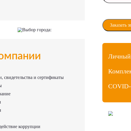
Даю своё сог
персональны
Выбор города:
омпании
Личный
Компле
, свидетельства и сертификаты
COVID-
ы
вание
л
и
ООО «МедиаЛ
Личный кабин
действие коррупции
Продвижение