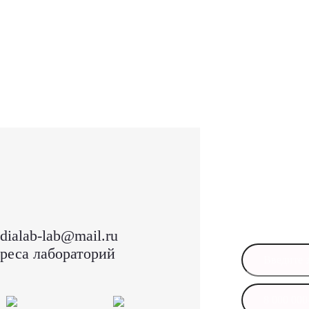
Остал
Оставьте свои
в ближайшее 
dialab-lab@mail.ru
реса лабораторий