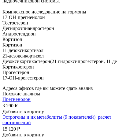
надпочечниковой системы.
Комплексное исследование на гормоны
17-ОН-прегненолон
Тестостерон
Дегидроэпиандростерон
Андростендион
Кортизол
Кортизон
11-дезоксикортизол
21-дезоксикортизол
Дезоксикортикостерон(21-гидроксипрогестерон, 11-де
Кортикостерон
Прогестерон
17-ОН-прогестерон
Адреса офисов где вы можете сдать анализ
Похожие анализы
Прегненолон
3 290 ₽
Добавить в корзину
Эстрогены и их метаболиты (9 показателей), расчет
соотношений
15 120 ₽
Добавить в корзину