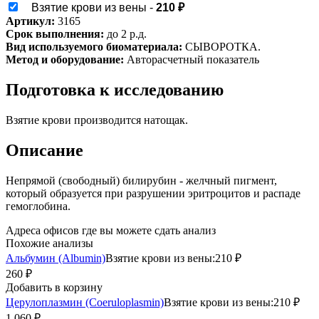
Взятие крови из вены -
210 ₽
Артикул:
3165
Срок выполнения:
до 2 р.д.
Вид используемого биоматериала:
СЫВОРОТКА.
Метод и оборудование:
Авторасчетный показатель
Подготовка к исследованию
Взятие крови производится натощак.
Описание
Непрямой (свободный) билирубин - желчный пигмент,
который образуется при разрушении эритроцитов и распаде
гемоглобина.
Адреса офисов где вы можете сдать анализ
Похожие анализы
Альбумин (Albumin)
Взятие крови из вены:
210 ₽
260 ₽
Добавить в корзину
Церулоплазмин (Coeruloplasmin)
Взятие крови из вены:
210 ₽
1 060 ₽