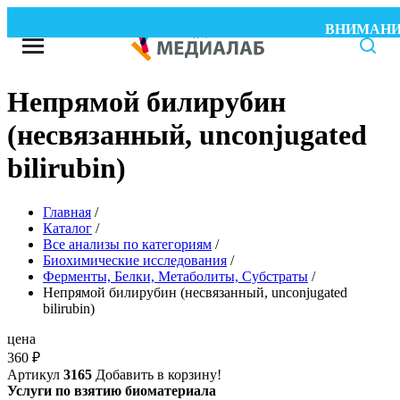
ВНИМАНИЕ! W
Непрямой билирубин
(несвязанный, unconjugated
bilirubin)
Главная
/
Каталог
/
Все анализы по категориям
/
Биохимические исследования
/
Ферменты, Белки, Метаболиты, Субстраты
/
Непрямой билирубин (несвязанный, unconjugated
bilirubin)
цена
360
₽
Артикул
3165
Добавить в корзину!
Услуги по взятию биоматериала