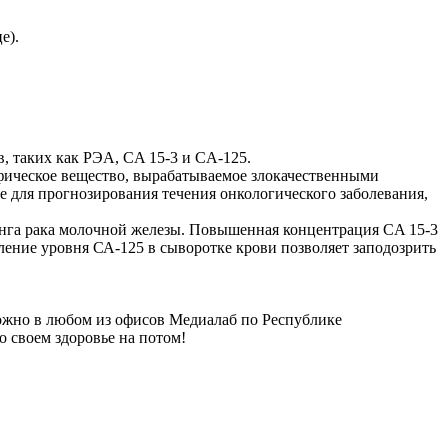
е).
, таких как РЭА, CA 15-3 и CA-125.
фическое вещество, вырабатываемое злокачественными
е для прогнозирования течения онкологического заболевания,
инга рака молочной железы. Повышенная концентрация CA 15-3
ление уровня СА-125 в сыворотке крови позволяет заподозрить
можно в любом из офисов Медиалаб по Республике
о своем здоровье на потом!