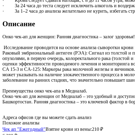
· Кровь следует сдавать натощак, с 8 до 11 часов утра, мож
· За 24 часа до теста следует исключить алкоголь и воздерж
· За 1–2 часа до анализа желательно не курить, избегать стр
Описание
Онко чек-ап для женщин: Ранняя диагностика – залог здоровья!
Исследование проводится на основе анализа сыворотки крови
Раковый эмбриональный антиген (РЭА): Сигнал из толстой и 
опухолями, в первую очередь, колоректального рака (толстой 
оценки эффективности проводимого лечения и мониторинга в
CA 15-3 и CA-125: Маркеры рака молочной железы и яичников
может указывать на наличие злокачественного процесса в моло
заболевание на ранних стадиях, что значительно повышает шан
Преимущества онко чек-апа в Медиалаб.
Онко чек-ап для женщин от Медиалаб – это удобный и доступн
Башкортостан. Ранняя диагностика – это ключевой фактор в бо
Адреса офисов где вы можете сдать анализ
Похожие анализы
Чек ап "Ежегодный"
Взятие крови из вены:
210 ₽