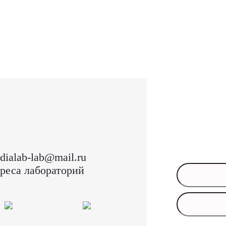
Остал
Оставьте свои
в ближайшее 
dialab-lab@mail.ru
реса лабораторий