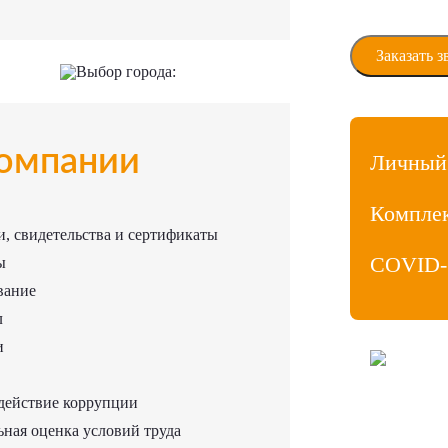
Даю своё сог
персональны
Выбор города:
омпании
Личный
Компле
, свидетельства и сертификаты
COVID-
ы
вание
л
и
ООО «МедиаЛ
Личный кабин
действие коррупции
Продвижение
Политика ко
ная оценка условий труда