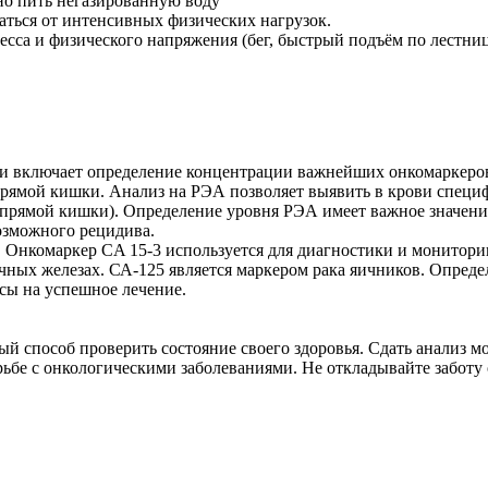
но пить негазированную воду
аться от интенсивных физических нагрузок.
есса и физического напряжения (бег, быстрый подъём по лестниц
 и включает определение концентрации важнейших онкомаркеров
прямой кишки. Анализ на РЭА позволяет выявить в крови специ
и прямой кишки). Определение уровня РЭА имеет важное значени
озможного рецидива.
. Онкомаркер CA 15-3 используется для диагностики и монитор
чных железах. СА-125 является маркером рака яичников. Опреде
сы на успешное лечение.
ый способ проверить состояние своего здоровья. Сдать анализ 
рьбе с онкологическими заболеваниями. Не откладывайте заботу 