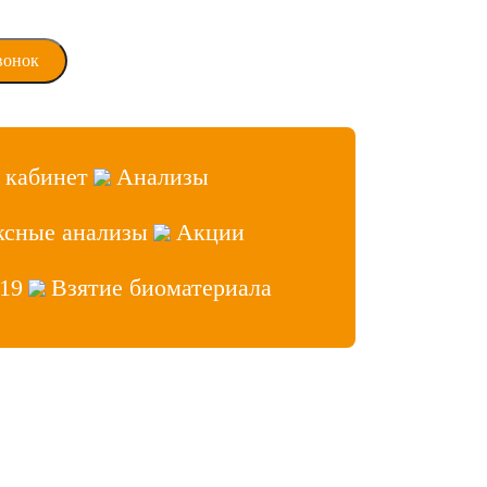
ласие на обработку
х данных
 кабинет
Анализы
ксные анализы
Акции
19
Взятие биоматериала
аб» 2026, Все права защищены
ет врача
 сайтов
- Лидер Поиска
нфиденциальности