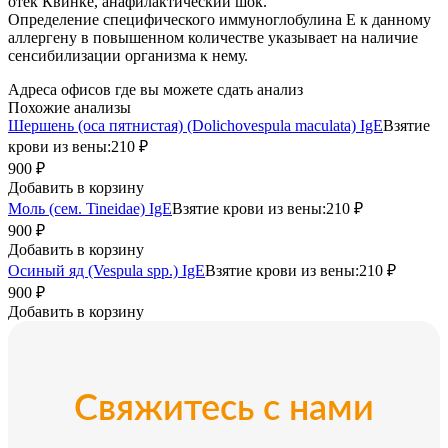
отек Квинке, анафилактический шок.
Определение специфического иммуноглобулина Е к данному
аллергену в повышенном количестве указывает на наличие
сенсибилизации организма к нему.
Адреса офисов где вы можете сдать анализ
Похожие анализы
Шершень (оса пятнистая) (Dolichovespula maculata) IgE
Взятие
крови из вены:
210 ₽
900 ₽
Добавить в корзину
Моль (сем. Tineidae) IgE
Взятие крови из вены:
210 ₽
900 ₽
Добавить в корзину
Осиный яд (Vespula spp.) IgE
Взятие крови из вены:
210 ₽
900 ₽
Добавить в корзину
Свяжитесь с нами