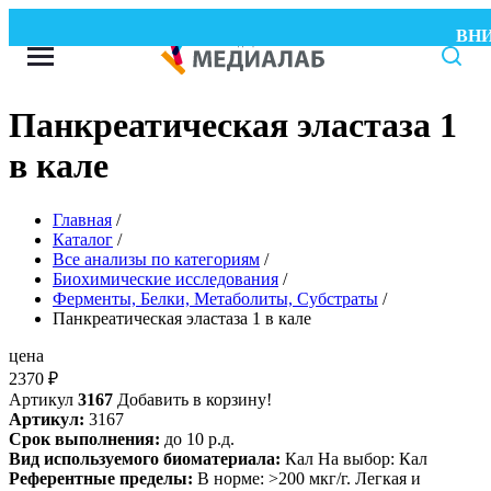
ВНИМ
Панкреатическая эластаза 1
в кале
Главная
/
Каталог
/
Все анализы по категориям
/
Биохимические исследования
/
Ферменты, Белки, Метаболиты, Субстраты
/
Панкреатическая эластаза 1 в кале
цена
2370
₽
Артикул
3167
Добавить в корзину!
Артикул:
3167
Срок выполнения:
до 10 р.д.
Вид используемого биоматериала:
Кал На выбор: Кал
Референтные пределы:
В норме: >200 мкг/г. Легкая и