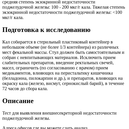
средняя степень экзокринной недостаточности
поджелудочной железы: 100 - 200 мкг/г кала. Тяжелая степень
экзокринной недостаточности поджелудочной железы: <100
мкг/г кала.
Подготовка к исследованию
Кал собирается в стерильный пластиковый контейнер в
небольшом объеме (не более 1/3 контейнера) из различных
мест фекальной массы. Стул должен быть самостоятельным и
собран с невпитывающих материалов. Исключить прием
слабительных препаратов, введение ректальных свечей,
масел, ограничить (по согласованию с врачом) прием
медикаментов, влияющих на перистальтику кишечника
(белладонна, пилокарпин и др.), и препаратов, влияющих на
окраску кала (железо, висмут, сернокислый барий), в течение
72 часов до сбора кала.
Описание
Тест для выявления внешнесекреторной недостаточности
поджелудочной железы.
Адреса офисов где вы можете сдать анализ