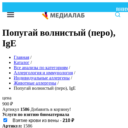
ВНИМАН
Попугай волнистый (перо),
IgE
Главная
/
Каталог
/
Все анализы по категориям
/
Аллергология и иммунология
/
Индивидуальные аллергены
/
Животные аллергены
/
Попугай волнистый (перо), IgE
цена
900
₽
Артикул
1586
Добавить в корзину!
Услуги по взятию биоматериала
Взятие крови из вены -
210 ₽
Артикул:
1586