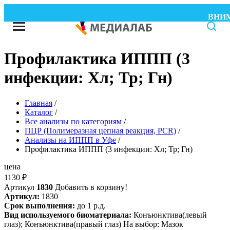
ВНИМАНИ
Профилактика ИППП (3
инфекции: Хл; Тр; Гн)
Главная
/
Каталог
/
Все анализы по категориям
/
ПЦР (Полимеразная цепная реакция, PCR)
/
Анализы на ИППП в Уфе
/
Профилактика ИППП (3 инфекции: Хл; Тр; Гн)
цена
1130
₽
Артикул
1830
Добавить в корзину!
Артикул:
1830
Срок выполнения:
до 1 р.д.
Вид используемого биоматериала:
Конъюнктива(левый
глаз); Конъюнктива(правый глаз) На выбор: Мазок