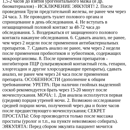
1,5-2 часов до взятия урогенитального мазка (и др.
биоматериалов) - ИСКЛЮЧЕНИЕ ЭЯКУЛЯТ! 2. После
проведения Трузи предстательной железы, не ранее чем через
24 часа. 3. Не проводить туалет полового органа и
спринцевание в день обследования. 4. Не вступать в
незащищенный половой контакт за 48-72 часа до
обследования. 5. Воздержаться от защищенного полового
контакта накануне обследования. 6. Сдавать анализ, не ранее,
чем через 2 недели после применения антибактериальных
препаратов. 7. Сдавать анализ не ранее, чем через 2 недели
после применения пробиотиков и эубиотиков, содержащих
микроорганизмы. 8. После применения препаратов -
ингибиторов ПЦР (ультразвуковой контактный гель, гепарин,
хлоргесадин и другие хлорсодержащие препараты), сдавать
анализ, не ранее чем через 24 часа после применения
препарата. ОСОБЕННОСТИ (дополнение к общим
требованиячм: УРЕТРА: При наличии гнойных выделений
соскоб рекомендуется брать через 15-20 минут после
мочеиспускания. МОЧА: 1. Для анализа исползуется первая
(средняя) порция утреней мочи. 2. Возможно исследование
средней порции мочи, получееной через два и более часов
после предшествующего мочеиспускания; СЕКРЕТ
ПРОСТАТЫ: Сбор производится только после массажа
простаты (уролог и т.п., на пункте невозможно собирать).
ЭЯКУЛЯТА: Перед сбором эякулята пацциент мочится