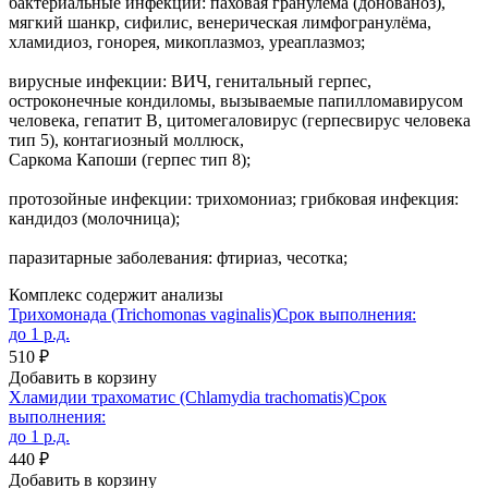
бактериальные инфекции: паховая гранулёма (донованоз),
мягкий шанкр, сифилис, венерическая лимфогранулёма,
хламидиоз, гонорея, микоплазмоз, уреаплазмоз;
вирусные инфекции: ВИЧ, генитальный герпес,
остроконечные кондиломы, вызываемые папилломавирусом
человека, гепатит B, цитомегаловирус (герпесвирус человека
тип 5), контагиозный моллюск,
Саркома Капоши (герпес тип 8);
протозойные инфекции: трихомониаз; грибковая инфекция:
кандидоз (молочница);
паразитарные заболевания: фтириаз, чесотка;
Комплекс содержит анализы
Трихомонада (Trichomonas vaginalis)
Срок выполнения:
до 1 р.д.
510 ₽
Добавить в корзину
Хламидии трахоматис (Chlamydia trachomatis)
Срок
выполнения:
до 1 р.д.
440 ₽
Добавить в корзину