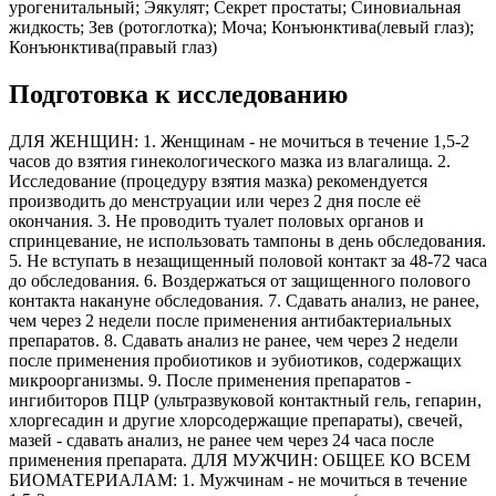
урогенитальный; Эякулят; Секрет простаты; Синовиальная
жидкость; Зев (ротоглотка); Моча; Конъюнктива(левый глаз);
Конъюнктива(правый глаз)
Подготовка к исследованию
ДЛЯ ЖЕНЩИН: 1. Женщинам - не мочиться в течение 1,5-2
часов до взятия гинекологического мазка из влагалища. 2.
Исследование (процедуру взятия мазка) рекомендуется
производить до менструации или через 2 дня после её
окончания. 3. Не проводить туалет половых органов и
спринцевание, не использовать тампоны в день обследования.
5. Не вступать в незащищенный половой контакт за 48-72 часа
до обследования. 6. Воздержаться от защищенного полового
контакта накануне обследования. 7. Сдавать анализ, не ранее,
чем через 2 недели после применения антибактериальных
препаратов. 8. Сдавать анализ не ранее, чем через 2 недели
после применения пробиотиков и эубиотиков, содержащих
микроорганизмы. 9. После применения препаратов -
ингибиторов ПЦР (ультразвуковой контактный гель, гепарин,
хлоргесадин и другие хлорсодержащие препараты), свечей,
мазей - сдавать анализ, не ранее чем через 24 часа после
применения препарата. ДЛЯ МУЖЧИН: ОБЩЕЕ КО ВСЕМ
БИОМАТЕРИАЛАМ: 1. Мужчинам - не мочиться в течение