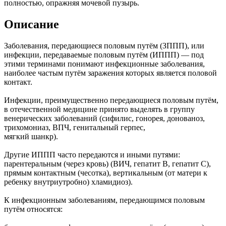
полностью, опражняя мочевой пузырь.
Описание
Заболевания, передающиеся половым путём (ЗППП), или
инфекции, передаваемые половым путём (ИППП) — под
этими терминами понимают инфекционные заболевания,
наиболее частым путём заражения которых является половой
контакт.
Инфекции, преимущественно передающиеся половым путём,
в отечественной медицине принято выделять в группу
венерических заболеваний (сифилис, гонорея, донованоз,
трихомониаз, ВПЧ, генитальный герпес,
мягкий шанкр).
Другие ИППП часто передаются и иными путями:
парентеральным (через кровь) (ВИЧ, гепатит B, гепатит C),
прямым контактным (чесотка), вертикальным (от матери к
ребенку внутриутробно) хламидиоз).
К инфекционным заболеваниям, передающимся половым
путём относятся: