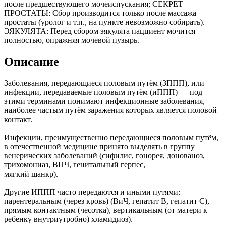
после предшествующего мочеиспускания; СЕКРЕТ
ПРОСТАТЫ: Сбор производится только после массажа
простаты (уролог и т.п., на пункте невозможно собирать).
ЭЯКУЛЯТА: Перед сбором эякулята пацциент мочится
полностью, опражняя мочевой пузырь.
Описание
Заболевания, передающиеся половым путём (ЗППП), или
инфекции, передаваемые половым путём (иППП) — под
этими терминами понимают инфекционные заболевания,
наиболее частым путём заражения которых является половой
контакт.
Инфекции, преимущественно передающиеся половым путём,
в отечественной медицине принято выделять в группу
венерических заболеваний (сифилис, гонорея, донованоз,
трихомониаз, ВПЧ, генитальный герпес,
мягкий шанкр).
Другие ИППП часто передаются и иными путями:
парентеральным (через кровь) (ВиЧ, гепатит B, гепатит C),
прямым контактным (чесотка), вертикальным (от матери к
ребенку внутриутробно) хламидиоз).