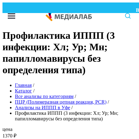
ВНИ
Профилактика ИППП (3
инфекции: Хл; Ур; Мн;
папилломавирусы без
определения типа)
Главная
/
Каталог
/
Все анализы по категориям
/
ПЦР (Полимеразная цепная реакция, PCR)
/
Анализы на ИППП в Уфе
/
Профилактика ИППП (3 инфекции: Хл; Ур; Мн;
папилломавирусы без определения типа)
цена
1370
₽