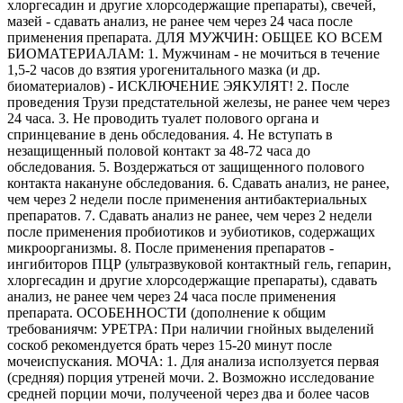
хлоргесадин и другие хлорсодержащие препараты), свечей,
мазей - сдавать анализ, не ранее чем через 24 часа после
применения препарата. ДЛЯ МУЖЧИН: ОБЩЕЕ КО ВСЕМ
БИОМАТЕРИАЛАМ: 1. Мужчинам - не мочиться в течение
1,5-2 часов до взятия урогенитального мазка (и др.
биоматериалов) - ИСКЛЮЧЕНИЕ ЭЯКУЛЯТ! 2. После
проведения Трузи предстательной железы, не ранее чем через
24 часа. 3. Не проводить туалет полового органа и
спринцевание в день обследования. 4. Не вступать в
незащищенный половой контакт за 48-72 часа до
обследования. 5. Воздержаться от защищенного полового
контакта накануне обследования. 6. Сдавать анализ, не ранее,
чем через 2 недели после применения антибактериальных
препаратов. 7. Сдавать анализ не ранее, чем через 2 недели
после применения пробиотиков и эубиотиков, содержащих
микроорганизмы. 8. После применения препаратов -
ингибиторов ПЦР (ультразвуковой контактный гель, гепарин,
хлоргесадин и другие хлорсодержащие препараты), сдавать
анализ, не ранее чем через 24 часа после применения
препарата. ОСОБЕННОСТИ (дополнение к общим
требованиячм: УРЕТРА: При наличии гнойных выделений
соскоб рекомендуется брать через 15-20 минут после
мочеиспускания. МОЧА: 1. Для анализа исползуется первая
(средняя) порция утреней мочи. 2. Возможно исследование
средней порции мочи, получееной через два и более часов