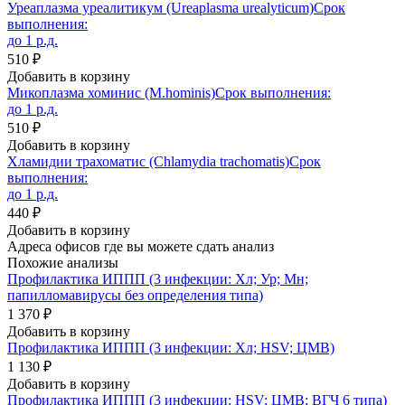
Уреаплазма уреалитикум (Ureaplasma urealyticum)
Срок
выполнения:
до 1 р.д.
510 ₽
Добавить в корзину
Микоплазма хоминис (M.hominis)
Срок выполнения:
до 1 р.д.
510 ₽
Добавить в корзину
Хламидии трахоматис (Chlamydia trachomatis)
Срок
выполнения:
до 1 р.д.
440 ₽
Добавить в корзину
Адреса офисов где вы можете сдать анализ
Похожие анализы
Профилактика ИППП (3 инфекции: Хл; Ур; Мн;
папилломавирусы без определения типа)
1 370 ₽
Добавить в корзину
Профилактика ИППП (3 инфекции: Хл; HSV; ЦМВ)
1 130 ₽
Добавить в корзину
Профилактика ИППП (3 инфекции: HSV; ЦМВ; ВГЧ 6 типа)