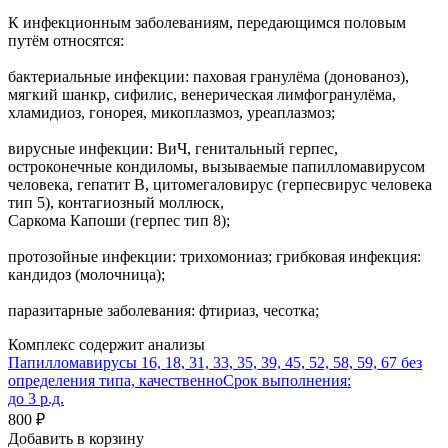
К инфекционным заболеваниям, передающимся половым
путём относятся:
бактериальные инфекции: паховая гранулёма (донованоз),
мягкий шанкр, сифилис, венерическая лимфогранулёма,
хламидиоз, гонорея, микоплазмоз, уреаплазмоз;
вирусные инфекции: ВиЧ, генитальный герпес,
остроконечные кондиломы, вызываемые папилломавирусом
человека, гепатит B, цитомегаловирус (герпесвирус человека
тип 5), контагиозный моллюск,
Саркома Капоши (герпес тип 8);
протозойные инфекции: трихомониаз; грибковая инфекция:
кандидоз (молочница);
паразитарные заболевания: фтириаз, чесотка;
Комплекс содержит анализы
Папилломавирусы 16, 18, 31, 33, 35, 39, 45, 52, 58, 59, 67 без
определения типа, качественно
Срок выполнения:
до 3 р.д.
800 ₽
Добавить в корзину