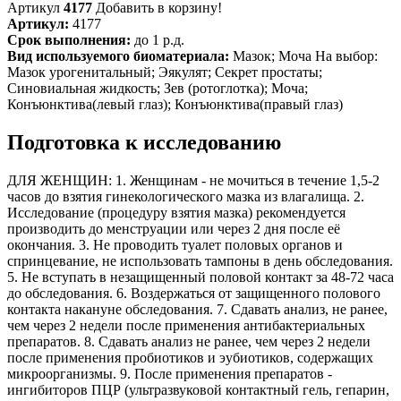
Артикул
4177
Добавить в корзину!
Артикул:
4177
Срок выполнения:
до 1 р.д.
Вид используемого биоматериала:
Мазок; Моча На выбор:
Мазок урогенитальный; Эякулят; Секрет простаты;
Синовиальная жидкость; Зев (ротоглотка); Моча;
Конъюнктива(левый глаз); Конъюнктива(правый глаз)
Подготовка к исследованию
ДЛЯ ЖЕНЩИН: 1. Женщинам - не мочиться в течение 1,5-2
часов до взятия гинекологического мазка из влагалища. 2.
Исследование (процедуру взятия мазка) рекомендуется
производить до менструации или через 2 дня после её
окончания. 3. Не проводить туалет половых органов и
спринцевание, не использовать тампоны в день обследования.
5. Не вступать в незащищенный половой контакт за 48-72 часа
до обследования. 6. Воздержаться от защищенного полового
контакта накануне обследования. 7. Сдавать анализ, не ранее,
чем через 2 недели после применения антибактериальных
препаратов. 8. Сдавать анализ не ранее, чем через 2 недели
после применения пробиотиков и эубиотиков, содержащих
микроорганизмы. 9. После применения препаратов -
ингибиторов ПЦР (ультразвуковой контактный гель, гепарин,