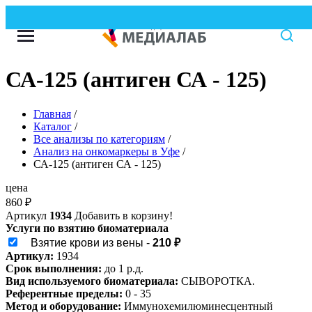
В
СА-125 (антиген СА - 125)
Главная
/
Каталог
/
Все анализы по категориям
/
Анализ на онкомаркеры в Уфе
/
СА-125 (антиген СА - 125)
цена
860
₽
Артикул
1934
Добавить в корзину!
Услуги по взятию биоматериала
Взятие крови из вены -
210 ₽
Артикул:
1934
Срок выполнения:
до 1 р.д.
Вид используемого биоматериала:
СЫВОРОТКА.
Референтные пределы:
0 - 35
Метод и оборудование:
Иммунохемилюминесцентный