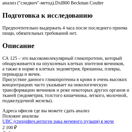
анализ ("сэндвич"-метод).DxI800 Beckman Coulter
Подготовка к исследованию
Предпочтительно выдержать 4 часа после последнего приема
пищи, обязательных требований нет.
Описание
СА 125 – это высокомолекулярный гликопротеин, который
обнаруживается на опухолевых клетках эпителия яичников,
а также в норме в клетках эндометрия, брюшины, плевры,
перикарда и яичек.
Присуствие данного гликопротеина в крови в очень высоких
концентрациях часто указывает на онкологическую
трансформацию яичников и реже некоторых других органов и
тканей (эндометрия, толстого кишечника, легкого, молочной,
поджелудочной железы).
Адреса офисов где вы можете сдать анализ
Похожие анализы
UBC (специфич.антиген рака мочевого пузыря) в моче
2 100 ₽