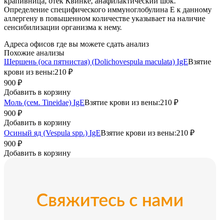
крапивница, отек Квинке, анафилактический шок.
Определение специфического иммуноглобулина Е к данному
аллергену в повышенном количестве указывает на наличие
сенсибилизации организма к нему.
Адреса офисов где вы можете сдать анализ
Похожие анализы
Шершень (оса пятнистая) (Dolichovespula maculata) IgE
Взятие
крови из вены:
210 ₽
900 ₽
Добавить в корзину
Моль (сем. Tineidae) IgE
Взятие крови из вены:
210 ₽
900 ₽
Добавить в корзину
Осиный яд (Vespula spp.) IgE
Взятие крови из вены:
210 ₽
900 ₽
Добавить в корзину
Свяжитесь с нами