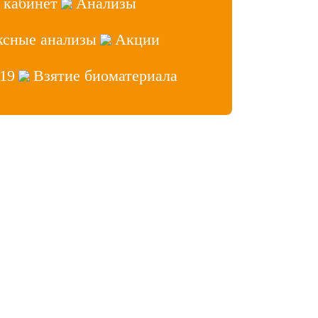
 кабинет
Анализы
ксные анализы
Акции
19
Взятие биоматериала
аб» 2026, Все права защищены
ет врача
 сайтов
- Лидер Поиска
нфиденциальности