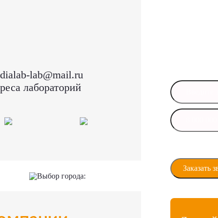
Остал
Оставьте свои
в ближайшее 
dialab-lab@mail.ru
реса лабораторий
Даю своё сог
персональны
Выбор города: