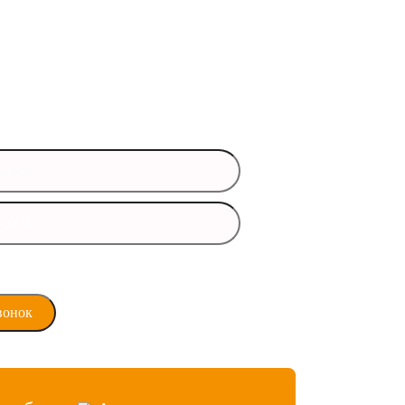
ись вопросы?
 данные и мы свяжемся с вами
время
ласие на обработку
х данных