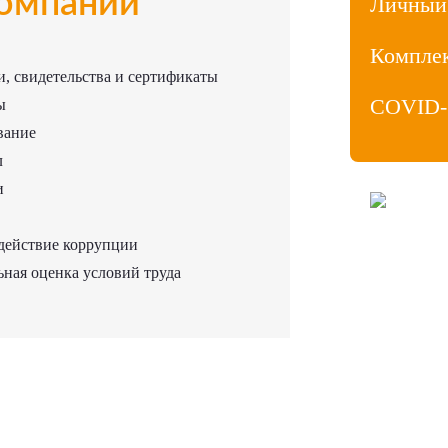
омпании
Личный
Компле
, свидетельства и сертификаты
COVID-
ы
вание
л
и
ООО «МедиаЛ
Личный кабин
действие коррупции
Продвижение
Политика ко
ная оценка условий труда