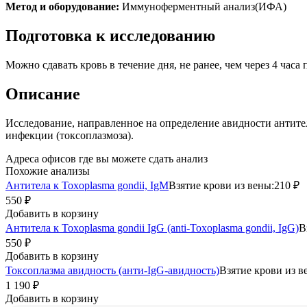
Метод и оборудование:
Иммуноферментный анализ(ИФА)
Подготовка к исследованию
Можно сдавать кровь в течение дня, не ранее, чем через 4 ча
Описание
Исследование, направленное на определение авидности антите
инфекции (токсоплазмоза).
Адреса офисов где вы можете сдать анализ
Похожие анализы
Антитела к Toxoplasma gondii, IgM
Взятие крови из вены:
210 ₽
550 ₽
Добавить в корзину
Антитела к Toxoplasma gondii IgG (anti-Toxoplasma gondii, IgG)
В
550 ₽
Добавить в корзину
Токсоплазма авидность (анти-IgG-авидность)
Взятие крови из в
1 190 ₽
Добавить в корзину