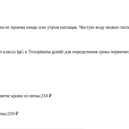
са после приема пищи или утром натощак. Чистую воду можно пит
л класса IgG к Toxoplasma gondii для определения срока перви
зятие крови из вены:
210 ₽
ены:
210 ₽