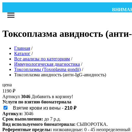
ВНИМАНИЕ! Wha
Токсоплазма авидность (анти
Главная
/
Каталог
/
Все анализы по категориям
/
Иммунологическая диагностика
/
Токсоплазмы (Toxoplasma gondii)
/
Токсоплазма авидность (анти-IgG-авидность)
цена
1190
₽
Артикул
3046
Добавить в корзину!
Услуги по взятию биоматериала
Взятие крови из вены -
210 ₽
Артикул:
3046
Срок выполнения:
до 7 р.д.
Вид используемого биоматериала:
СЫВОРОТКА.
Референтные пределы:
низкоавидные: 0 - 45 неопределенный р