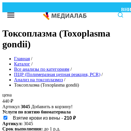
ВНИМА
Токсоплазма (Toxoplasma
gondii)
Главная
/
Каталог
/
Все анализы по категориям
/
ПЦР (Полимеразная цепная реакция, PCR)
/
Анализ на токсоплазмоз
/
Токсоплазма (Toxoplasma gondii)
цена
440
₽
Артикул
3045
Добавить в корзину!
Услуги по взятию биоматериала
Взятие крови из вены -
210 ₽
Артикул:
3045
Срок выполнения:
до 1 р.д.