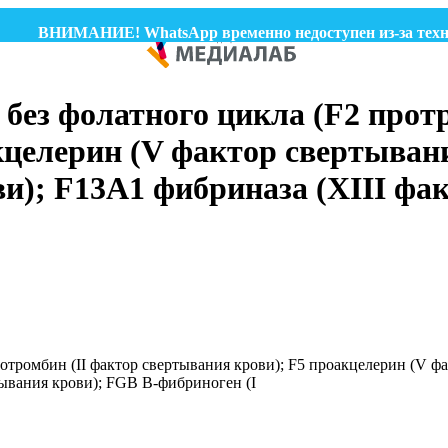
ВНИМАНИЕ! WhatsApp временно недоступен из-за технически
без фолатного цикла (F2 протр
кцелерин (V фактор свертыван
ви); F13A1 фибриназа (XIII фа
отромбин (II фактор свертывания крови); F5 проакцелерин (V фа
тывания крови); FGB B-фибриноген (I