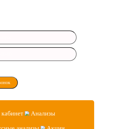
 данные и мы свяжемся с вами
время
ласие на обработку
х данных
 кабинет
Анализы
ксные анализы
Акции