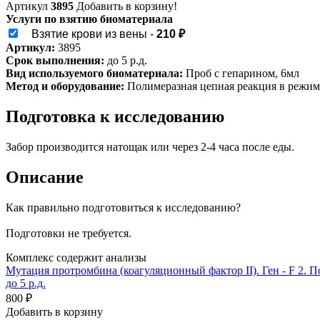
Артикул
3895
Добавить в корзину!
Услуги по взятию биоматериала
Взятие крови из вены -
210 ₽
Артикул:
3895
Срок выполнения:
до 5 р.д.
Вид используемого биоматериала:
Проб с гепарином, 6мл
Метод и оборудование:
Полимеразная цепная реакция в режим
Подготовка к исследованию
Забор производится натощак или через 2-4 часа после еды.
Описание
Как правильно подготовиться к исследованию?
Подготовки не требуется.
Комплекс содержит анализы
Мутация протромбина (коагуляционный фактор II). Ген - F 2. 
до 5 р.д.
800 ₽
Добавить в корзину