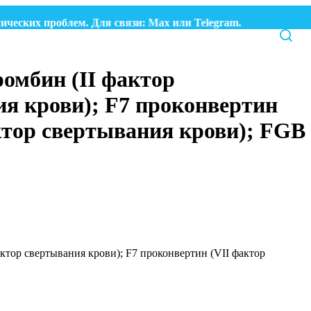
х проблем. Для связи:
Max
или
Telegram.
омбин (II фактор
ия крови); F7 проконвертин
ктор свертывания крови); FGB
ктор свертывания крови); F7 проконвертин (VII фактор