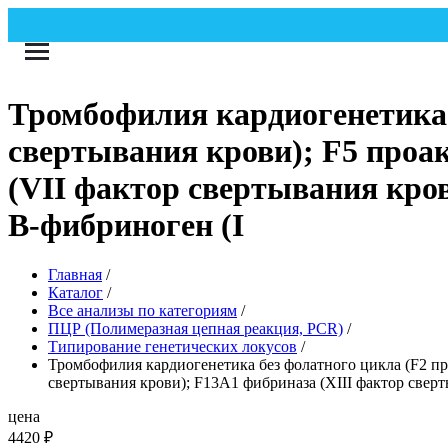
Тромбофилия кардиогенетика 
свертывания крови); F5 проа
(VII фактор свертывания кро
B-фибриноген (I
Главная
/
Каталог
/
Все анализы по категориям
/
ПЦР (Полимеразная цепная реакция, PCR)
/
Типирование генетических локусов
/
Тромбофилия кардиогенетика без фолатного цикла (F2 пр
свертывания крови); F13A1 фибриназа (XIII фактор свер
цена
4420
₽