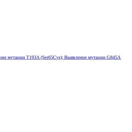
ение мутации T193A (Ser65Cys); Выявление мутации G845A
ись вопросы?