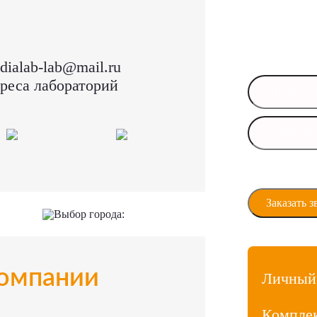
Оставьте свои
в ближайшее 
dialab-lab@mail.ru
реса лабораторий
Даю своё сог
персональны
Выбор города:
омпании
Личный
Компле