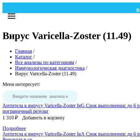
ВНИ
Вирус Varicella-Zoster (11.49)
Главная
/
Каталог
/
Все анализы по категориям
/
Иммунологическая диагностика
/
Вирус Varicella-Zoster (11.49)
Меня интересует:
Антитела к вирусу Varicella-Zoster IgG
Срок выполнения:
до 6 р
пограничный результ
1 310 ₽
Добавить в корзину
Подробнее
Антитела к вирусу Varicella-Zoster IgА
Срок выполнения:
до 6 р
Результат в се