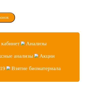
ласие на обработку
х данных
 кабинет
Анализы
ксные анализы
Акции
19
Взятие биоматериала
аб» 2026, Все права защищены
ет врача
 сайтов
- Лидер Поиска
нфиденциальности