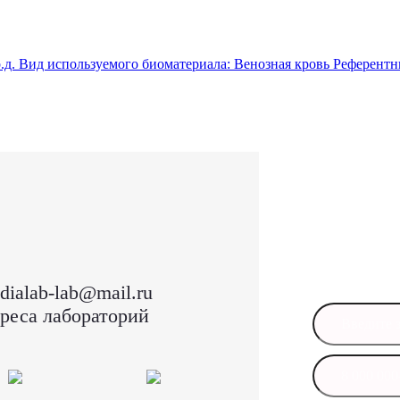
.д.
Вид используемого биоматериала:
Венозная кровь
Референтн
Остал
Оставьте свои
в ближайшее 
dialab-lab@mail.ru
реса лабораторий