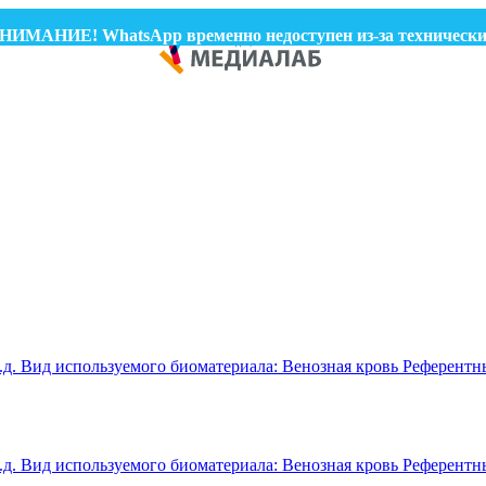
МАНИЕ! WhatsApp временно недоступен из-за технических 
.д.
Вид используемого биоматериала:
Венозная кровь
Референтн
.д.
Вид используемого биоматериала:
Венозная кровь
Референтн