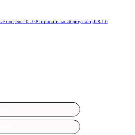
ые пределы:
0 - 0.8 отрицательный результат; 0.8-1.0
ись вопросы?
 данные и мы свяжемся с вами
время