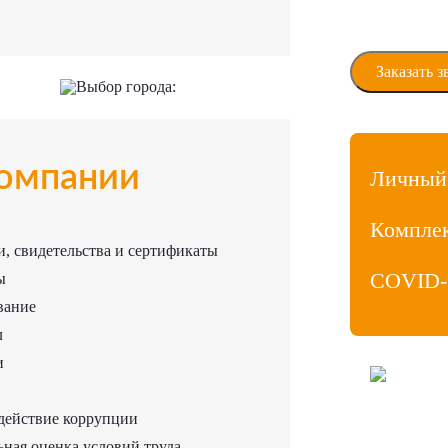
Даю своё сог
персональны
Выбор города:
омпании
Личный
Компле
, свидетельства и сертификаты
COVID-
ы
вание
л
и
ООО «МедиаЛ
Личный кабин
действие коррупции
Продвижение
Политика ко
ная оценка условий труда